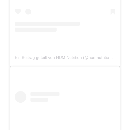
Ein Beitrag geteilt von HUM Nutrition (@humnutrition)
am
Okt 