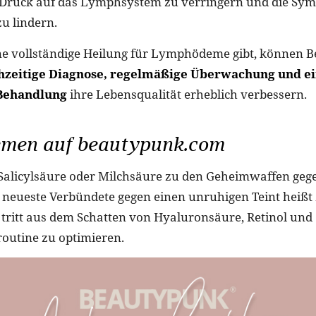
n Druck auf das Lymphsystem zu verringern und die Sy
 lindern.
e vollständige Heilung für Lymphödeme gibt, können B
hzeitige Diagnose, regelmäßige Überwachung und e
Behandlung
ihre Lebensqualität erheblich verbessern.
men auf beautypunk.com
 Salicylsäure oder Milchsäure zu den Geheimwaffen geg
 neueste Verbündete gegen einen unruhigen Teint heißt
tritt aus dem Schatten von Hyaluronsäure, Retinol und
routine zu optimieren.