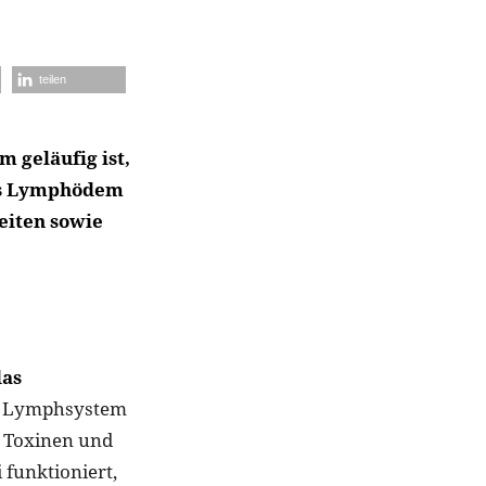
teilen
m geläufig ist,
das Lymphödem
eiten sowie
das
 Lymphsystem
, Toxinen und
 funktioniert,