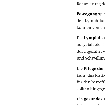
Reduzierung de
Bewegung
spie
den Lymphflus
können von ei
Die
Lymphdra
ausgebildeter 
durchgeführt 
und Schwellun
Die
Pflege der
kann das Risik
für den betrof
sollten hingeg
Ein
gesundes 