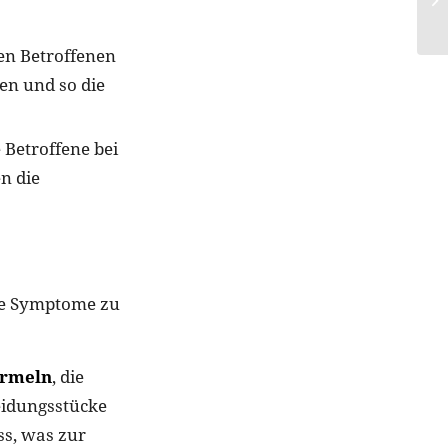
den Betroffenen
en und so die
e Betroffene bei
n die
ie Symptome zu
ärmeln
, die
eidungsstücke
s, was zur