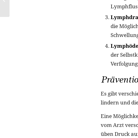
Cosmetics
Lymphfluss
Lymphdra
die Möglic
Schwellung
Lymphöd
der Selbst
Verfolgun
Präventio
Es gibt versc
lindern und di
Eine Möglichkei
vom Arzt versc
üben Druck auf