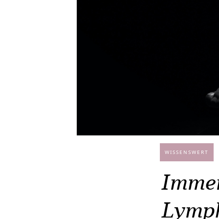
WISSENSWERT
Immer
Lymph