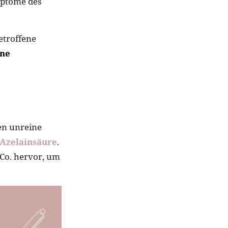
mptome des
etroffene
ine
en unreine
Azelainsäure
.
 Co. hervor, um