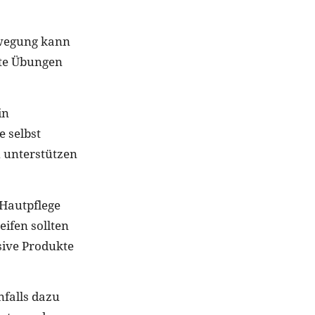
Bewegung kann
ete Übungen
in
 selbst
 unterstützen
 Hautpflege
ifen sollten
sive Produkte
nfalls dazu