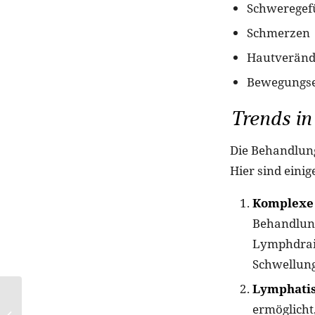
Schweregefü
Schmerzen
Hautveränd
Bewegungs
Trends i
Die Behandlung
Hier sind einig
Komplexe 
Behandlun
Lymphdrai
Schwellung
Lymphatis
Rossmann x e.l.f.
ermöglicht