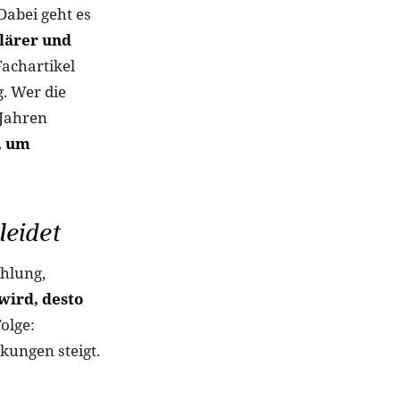
Dabei geht es
lärer und
Fachartikel
. Wer die
 Jahren
, um
leidet
ahlung,
 wird, desto
olge:
kungen steigt.