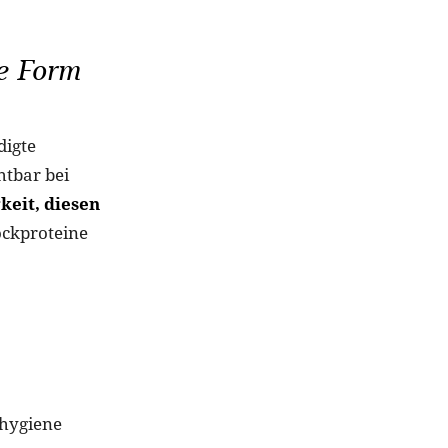
re Form
digte
htbar bei
keit, diesen
ockproteine
lhygiene