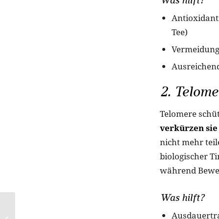
Antioxidant
Tee)
Vermeidung 
Ausreichend
2. Telom
Telomere schü
verkürzen sie
nicht mehr tei
biologischer T
während Beweg
Was hilft?
Nagellacktrends
Ausdauertra
Frühling 2025: Diese