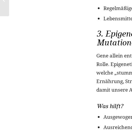
Looks dominieren die
Regelmäßige
Saison
Lebensmitte
3. Epigen
Mutation
Gene allein ent
Rolle. Epigene
welche „stumm
Ernährung, Str
damit unsere A
Was hilft?
Ausgewogene
Ausreichen