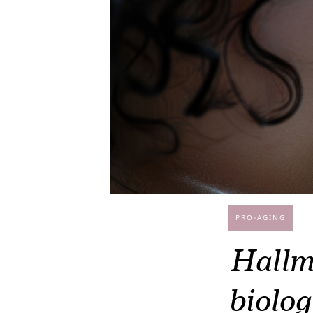
PRO-AGING
Hallm
biolog