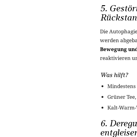
5. Gestör
Rückstan
Die Autophagie 
werden abgebau
Bewegung und 
reaktivieren u
Was hilft?
Mindestens 
Grüner Tee,
Kalt-Warm-
6. Dereg
entgleise