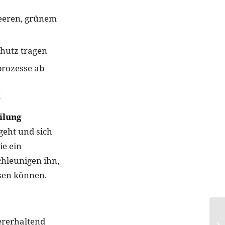
Beeren, grünem
chutz tragen
prozesse ab
n
eilung
geht und sich
ie ein
chleunigen ihn,
sen können.
ererhaltend