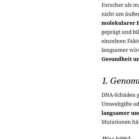
Forscher als m
nicht um äuße
molekularer 
geprägt und bi
einzelnen Fakt
langsamer wir
Gesundheit un
1. Genomi
DNA-Schäden ge
Umweltgifte ode
langsamer und
Mutationen häu
Was hilft?