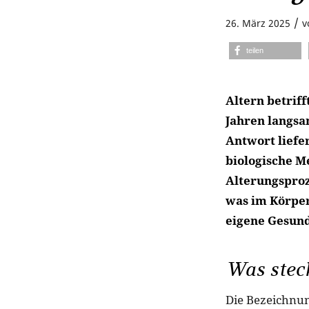
/
26. März 2025
v
teilen
Altern betrif
Jahren langsa
Antwort liefe
biologische M
Alterungsproze
was im Körper
eigene Gesund
Was steck
Die Bezeichnun