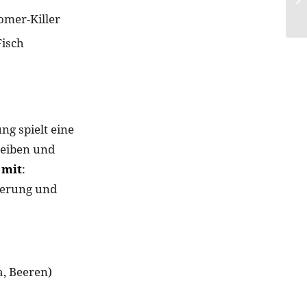
omer-Killer
Fisch
ng spielt eine
leiben und
 mit
:
euerung und
, Beeren)