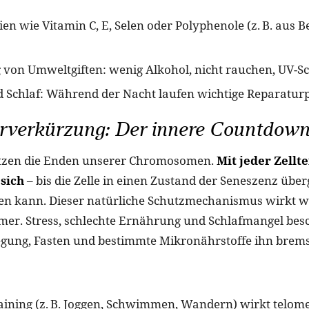
ien wie Vitamin C, E, Selen oder Polyphenole (z. B. aus 
von Umweltgiften: wenig Alkohol, nicht rauchen, UV-S
 Schlaf: Während der Nacht laufen wichtige Reparatur
erverkürzung: Der innere Countdow
tzen die Enden unserer Chromosomen.
Mit jeder Zellt
 sich
– bis die Zelle in einen Zustand der Seneszenz über
len kann. Dieser natürliche Schutzmechanismus wirkt w
imer. Stress, schlechte Ernährung und Schlafmangel bes
ung, Fasten und bestimmte Mikronährstoffe ihn brem
ining (z. B. Joggen, Schwimmen, Wandern) wirkt telom