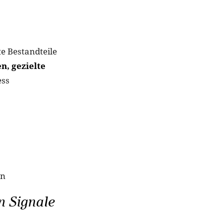
te Bestandteile
n, gezielte
ess
an
n Signale