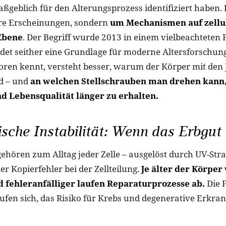
aßgeblich für den Alterungsprozess identifiziert haben. 
re Erscheinungen, sondern
um Mechanismen auf zellu
Ebene
. Der Begriff wurde 2013 in einem vielbeachteten 
ldet seither eine Grundlage für moderne Altersforschung
oren kennt, versteht besser, warum der Körper mit den
d – und
an welchen Stellschrauben man drehen kann
d Lebensqualität länger zu erhalten.
sche Instabilität: Wenn das Erbgut 
hören zum Alltag jeder Zelle – ausgelöst durch UV-Str
r Kopierfehler bei der Zellteilung.
Je älter der Körper
 fehleranfälliger laufen Reparaturprozesse ab.
Die F
fen sich, das Risiko für Krebs und degenerative Erkran