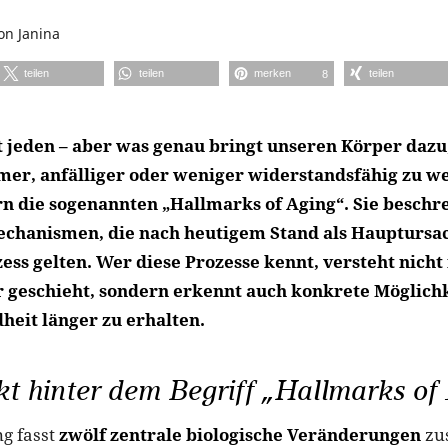
on
Janina
teilen
teilen
merken
teilen
8
ft jeden – aber was genau bringt unseren Körper dazu
mer, anfälliger oder weniger widerstandsfähig zu w
rn die sogenannten „Hallmarks of Aging“. Sie beschr
echanismen, die nach heutigem Stand als Hauptursa
ss gelten. Wer diese Prozesse kennt, versteht nicht
 geschieht, sondern erkennt auch konkrete Möglichk
heit länger zu erhalten.
t hinter dem Begriff „Hallmarks of
g fasst
zwölf zentrale biologische Veränderungen
zu