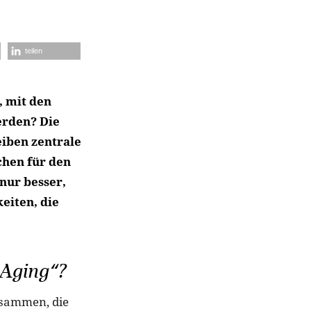
teilen
, mit den
erden? Die
eiben zentrale
chen für den
 nur besser,
eiten, die
 Aging“?
sammen, die