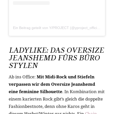
Ein Beitrag geteilt von Y/PROJECT (@yproject_official)
am
Jan
LADYLIKE: DAS OVERSIZE
JEANSHEMD FÜRS BÜRO
STYLEN
Ab ins Office:
Mit Midi-Rock und Stiefeln
verpassen wir dem Oversize Jeanshemd
eine feminine Silhouette
. In Kombination mit
einem karierten Rock gibt’s gleich die doppelte
Fashionbestnote, denn ohne Karos geht in
diesem Herbst/Winter gar nichts. Ein
Chain