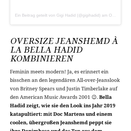
Ein Beitrag geteilt von Gigi Hadid (@gigihadid)
am
Okt 9, 2019 um 2:49 PDT
OVERSIZE JEANSHEMD À
LA BELLA HADID
KOMBINIEREN
Feminin meets modern! Ja, es erinnert ein
bisschen an den legendären All-over-Jeanslook
von Britney Spears und Justin Timberlake auf
den American Music Awards 2001 😉.
Bella
Hadid zeigt, wie sie den Look ins Jahr 2019
katapultiert: mit Doc Martens und einem
coolen, übergroßen Jeanshemd peppt sie
ihre Denimhose und das Top aus dem