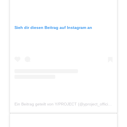
Sieh dir diesen Beitrag auf Instagram an
Ein Beitrag geteilt von Y/PROJECT (@yproject_official)
am
Jan