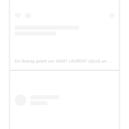
Ein Beitrag geteilt von SAINT LAURENT (@ysl)
am
Okt 3, 201