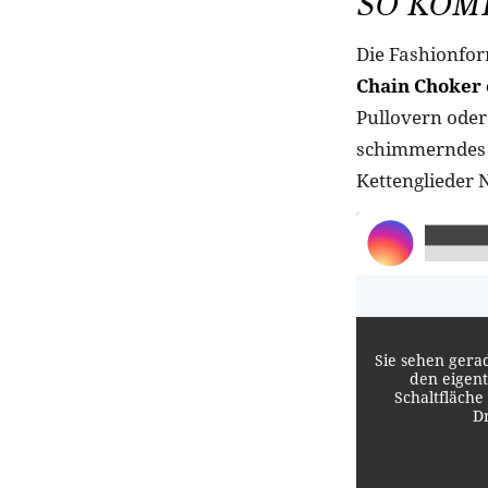
SO KOM
Die Fashionfo
Chain Choker 
Pullovern oder 
schimmerndes S
Kettenglieder 
Sie sehen gera
den eigent
Schaltfläche
D