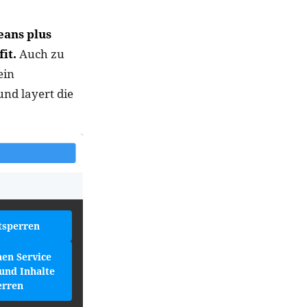
eans plus
it.
Auch zu
ein
nd layert die
tsperren
hen Service
und Inhalte
erren