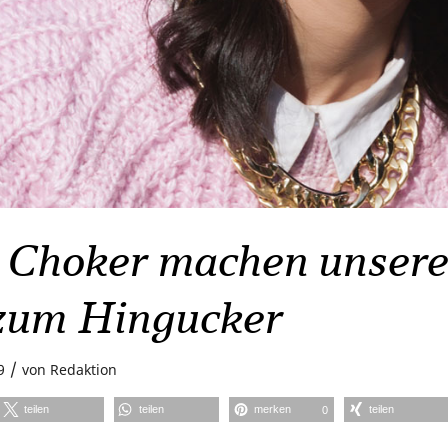
 Choker machen unser
zum Hingucker
/
9
von
Redaktion
teilen
teilen
merken
teilen
0