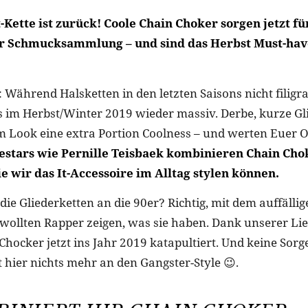
-Kette ist zurück! Coole Chain Choker sorgen jetzt 
er Schmucksammlung – und sind das Herbst Must-hav
l: Während Halsketten in den letzten Saisons nicht filigr
s im Herbst/Winter 2019 wieder massiv. Derbe, kurze Gl
m Look eine extra Portion Coolness – und werten Euer O
lestars wie Pernille Teisbaek kombinieren Chain Chok
e wir das It-Accessoire im Alltag stylen können.
die Gliederketten an die 90er? Richtig, mit dem auffälli
ollten Rapper zeigen, was sie haben. Dank unserer Lie
ocker jetzt ins Jahr 2019 katapultiert. Und keine Sorge
t hier nichts mehr an den Gangster-Style 😉.