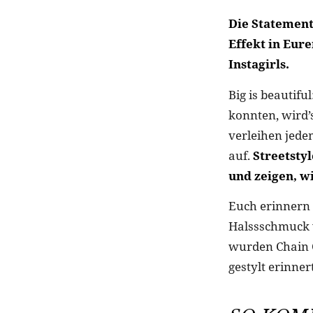
Die Statement
Effekt in Eur
Instagirls.
Big is beautifu
konnten, wird’
verleihen jede
auf.
Streetsty
und zeigen, wi
Euch erinnern 
Halssschmuck w
wurden Chain Ch
gestylt erinner