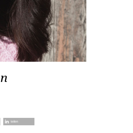
en
teilen