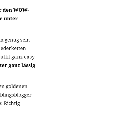
für den WOW-
e unter
an genug sein
iederketten
utfit ganz easy
er ganz lässig
gen goldenen
blingsblogger
: Richtig