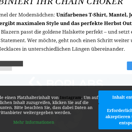
BINIERT IHR CHAIN CHOKER
rmel der Modemädchen:
Unifarbenes T-Shirt, Mantel, J
ergibt maximalen Style und das perfekte Herbst Outf
Blazern passt die goldene Halskette perfekt – und setzt 
tatement. Wer möchte, geht noch einen Schritt weiter u
Necklaces in unterschiedlichen Längen übereinander.
Inhalt en
de einen Platzhalterinhalt von
Instagram
. Um auf
lichen Inhalt zuzugreifen, klicken Sie auf die
 unten. Bitte beachten Sie, dass dabei Daten an
Erforderlic
rittanbieter weitergegeben werden.
akzeptieren 
Mehr Informationen
entsp