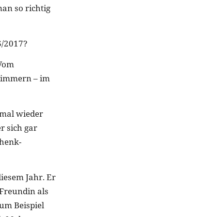
an so richtig
6/2017?
 Vom
chimmern – im
 mal wieder
r sich gar
chenk-
diesem Jahr. Er
 Freundin als
zum Beispiel