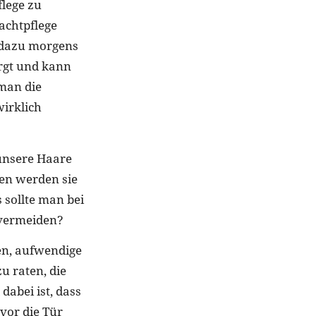
flege zu
achtpflege
 dazu morgens
orgt und kann
 man die
irklich
unsere Haare
en werden sie
 sollte man bei
 vermeiden?
en, aufwendige
u raten, die
dabei ist, dass
vor die Tür