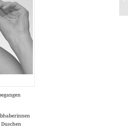
 begangen
iebhaberinnen
h Duschen