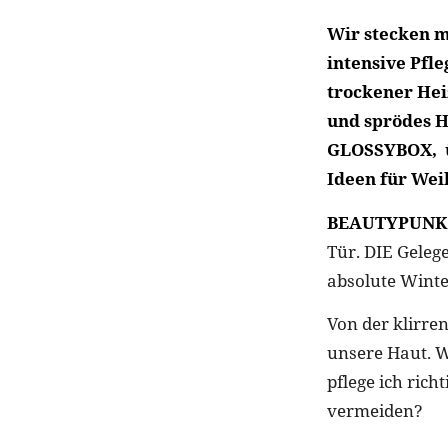
Wir stecken m
intensive Pfl
trockener Hei
und sprödes H
GLOSSYBOX, üb
Ideen für Wei
BEAUTYPUNK
Tür. DIE Gelege
absolute Winte
Von der klirre
unsere Haut. 
pflege ich ric
vermeiden?