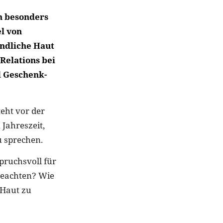
n besonders
l von
indliche Haut
Relations bei
d Geschenk-
eht vor der
 Jahreszeit,
 sprechen.
pruchsvoll für
beachten? Wie
 Haut zu