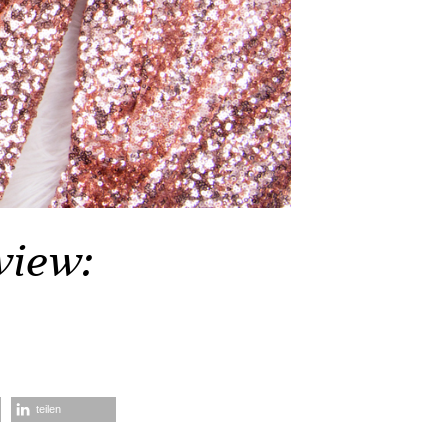
iew:
teilen