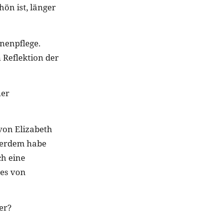
ön ist, länger
nnenpflege.
 Reflektion der
ner
von Elizabeth
ußerdem habe
ch eine
mes von
er?