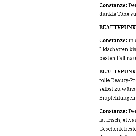
Constanze:
Der
dunkle Töne su
BEAUTYPUNK
Constanze:
In 
Lidschatten bi
besten Fall nat
BEAUTYPUNK
tolle Beauty-P
selbst zu wüns
Empfehlungen 
Constanze:
Der
ist frisch, etw
Geschenk beste