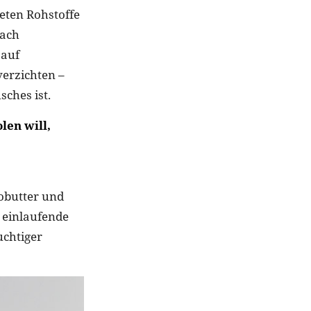
eten Rohstoffe
Nach
 auf
erzichten –
ches ist.
len will,
obutter und
 einlaufende
uchtiger