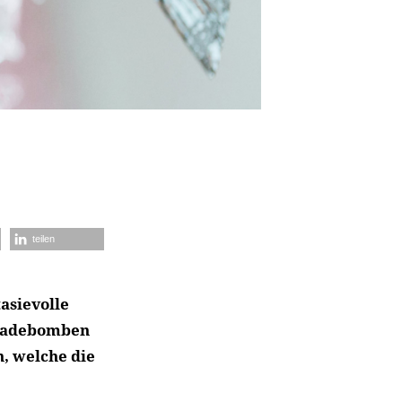
teilen
tasievolle
n Badebomben
, welche die