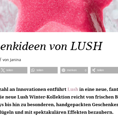
enkideen von LUSH
/
von
Janina
teilen
teilen
merken
teilen
0
lzahl an Innovationen entführt
Lush
in eine neue, fan
ie neue Lush Winter-Kollektion reicht von frische
ys bis hin zu besonderen, handgepackten Geschenken
ügeln und mit spektakulären Effekten bezaubern.