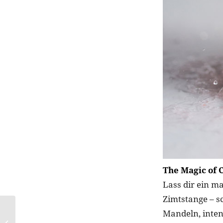
The Magic of
Lass dir ein m
Zimtstange – s
PHYSIOGEL®:
Mandeln, inten
Hautpflege für die