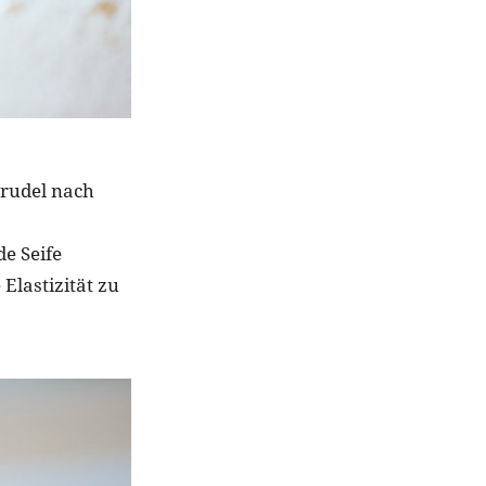
rrudel nach
e Seife
Elastizität zu