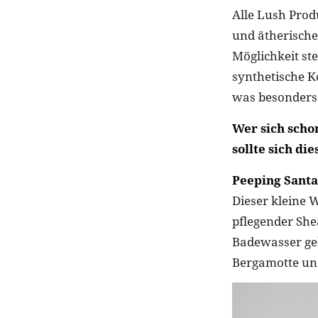
Alle Lush Prod
und ätherische
Möglichkeit st
synthetische K
was besonders 
Wer sich scho
sollte sich d
Peeping Sant
Dieser kleine 
pflegender She
Badewasser geb
Bergamotte und