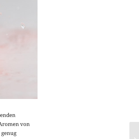
menden
n Aromen von
h genug