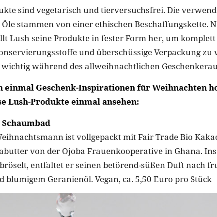
ukte sind vegetarisch und tierversuchsfrei. Die verwend
 Öle stammen von einer ethischen Beschaffungskette. 
ellt Lush seine Produkte in fester Form her, um komplett
onservierungsstoffe und überschüssige Verpackung zu v
wichtig während des allweihnachtlichen Geschenkeraus
n einmal Geschenk-Inspirationen für Weihnachten ho
iese Lush-Produkte einmal ansehen:
a Schaumbad
Weihnachtsmann ist vollgepackt mit Fair Trade Bio Kaka
abutter von der Ojoba Frauenkooperative in Ghana. Ins
röselt, entfaltet er seinen betörend-süßen Duft nach fr
 blumigem Geranienöl. Vegan, ca. 5,50 Euro pro Stück