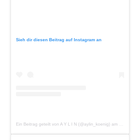
Sieh dir diesen Beitrag auf Instagram an
Ein Beitrag geteilt von A Y L I N (@aylin_koenig)
am
Mär 25, 2