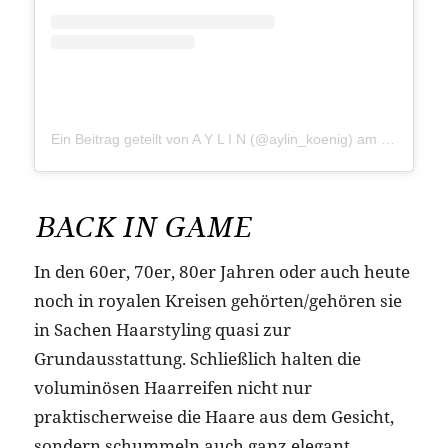
Ein Beitrag geteilt von A Y L I N (@aylin_koenig)
am
Mär 25, 2
BACK IN GAME
In den 60er, 70er, 80er Jahren oder auch heute
noch in royalen Kreisen gehörten/gehören sie
in Sachen Haarstyling quasi zur
Grundausstattung. Schließlich halten die
voluminösen Haarreifen nicht nur
praktischerweise die Haare aus dem Gesicht,
sondern schummeln auch ganz elegant