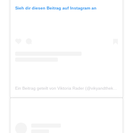
Sieh dir diesen Beitrag auf Instagram an
Ein Beitrag geteilt von Viktoria Rader (@vikyandthekid)
am
Mär