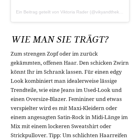
Ein Beitrag geteilt von Viktoria Rader (@vikyandthekid)
am
Mär
WIE MAN SIE TRÄGT?
Zum strengen Zopf oder im zurück
gekämmten, offenen Haar. Den schicken Zwirn
könnt Ihr im Schrank lassen. Für einen edgy
Look kombiniert man idealerweise lässige
Trendteile, wie eine Jeans im Used-Look und
einen Oversize-Blazer. Femininer und etwas
verspielter wird es mit Maxi-Kleidern oder
einem angesagten Satin-Rock in Midi-Länge im
Mix mit einem lockeren Sweatshirt oder
Strickpullover. Tipp: Um schlichten Haarreifen