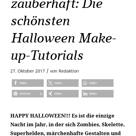
zauberhaft: Die
schönsten
Halloween Make-
up-Tutorials
/
27. Oktober 2017
von
Redaktion
teilen
teilen
teilen
merken
teilen
teilen
0
HAPPY HALLOWEEN!!! Es ist die einzige
Nacht im Jahr, in der sich
Zombies, Skelette,
Superhelden, märchenhafte Gestalten und