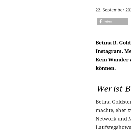
22. September 20
teilen
Betina R. Gol
Instagram. Me
Kein Wunder a
können.
Wer ist B
Betina Goldstei
machte, eher zu
Network und MT
Laufstegshows v