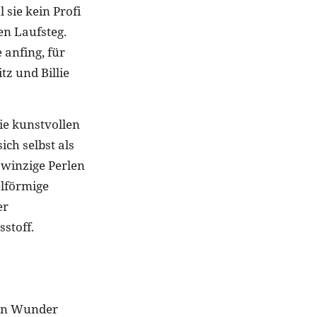
 sie kein Profi
en Laufsteg.
 anfing, für
z und Billie
ie kunstvollen
ich selbst als
 winzige Perlen
elförmige
er
stoff.
ein Wunder