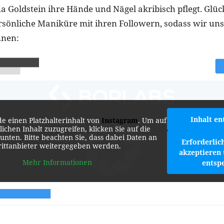
na Goldstein ihre Hände und Nägel akribisch pflegt. Glü
persönliche Maniküre mit ihren Followern, sodass wir uns
nnen:
Inhalt en
de einen Platzhalterinhalt von
Instagram
. Um auf
lichen Inhalt zuzugreifen, klicken Sie auf die
 unten. Bitte beachten Sie, dass dabei Daten an
Erforderlic
rittanbieter weitergegeben werden.
akzeptieren 
Mehr Informationen
entsp