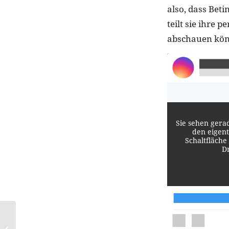
also, dass Beti
teilt sie ihre 
abschauen kö
Sie sehen gera
den eigent
Schaltfläche
D
Das Pasta-Sandwich ist
DER Food-Trend im