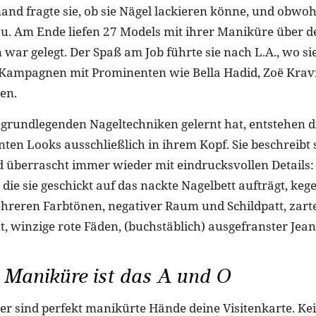
and fragte sie, ob sie Nägel lackieren könne, und obwohl
 zu. Am Ende liefen 27 Models mit ihrer Maniküre über d
war gelegt. Der Spaß am Job führte sie nach L.A., wo sie
 Kampagnen mit Prominenten wie Bella Hadid, Zoë Kravit
ten.
 grundlegenden Nageltechniken gelernt hat, entstehen d
en Looks ausschließlich in ihrem Kopf. Sie beschreibt s
 überrascht immer wieder mit eindrucksvollen Details:
, die sie geschickt auf das nackte Nagelbett aufträgt, keg
hreren Farbtönen, negativer Raum und Schildpatt, zart
, winzige rote Fäden, (buchstäblich) ausgefranster Jeans
 Maniküre ist das A und O
ner sind perfekt manikürte Hände deine Visitenkarte. K