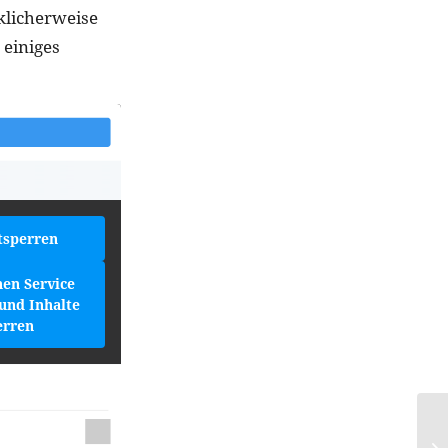
cklicherweise
 einiges
tsperren
hen Service
und Inhalte
erren