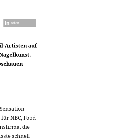
teilen
l-Artisten auf
Nagelkunst.
abschauen
a-Sensation
. für NBC, Food
nsfirma, die
usste schnell