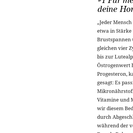
#1 Für m
deine Ho
„Jeder Mensch 
etwa in Stärk
Brustspannen 
gleichen vier 
bis zur Luteal
Östrogenwert h
Progesteron, 
gesagt: Es pas
Mikronährstoff
Vitamine und M
wir diesem Be
durch Abgeschl
während der ve