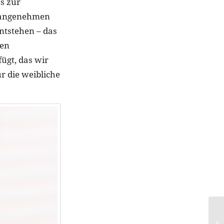
s zur
unangenehmen
ntstehen – das
len
ügt, das wir
r die weibliche