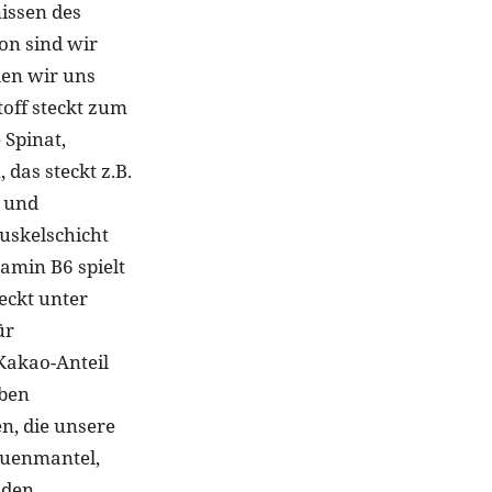
issen des
on sind wir
len wir uns
off steckt zum
 Spinat,
das steckt z.B.
m und
Muskelschicht
amin B6 spielt
teckt unter
ür
Kakao-Anteil
eben
n, die unsere
auenmantel,
 den