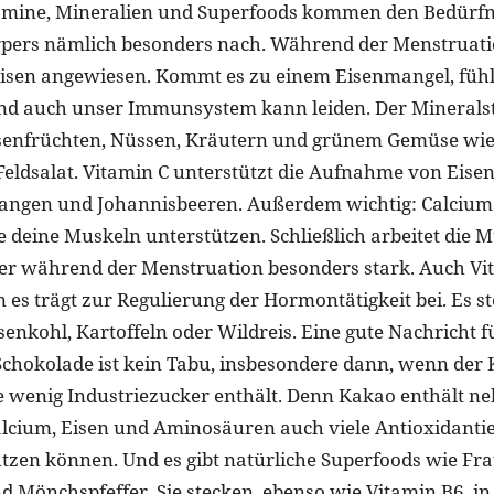
tamine, Mineralien und Superfoods kommen den Bedürfn
rpers nämlich besonders nach. Während der Menstruati
Eisen angewiesen. Kommt es zu einem Eisenmangel, füh
nd auch unser Immunsystem kann leiden. Der Mineralst
lsenfrüchten, Nüssen, Kräutern und grünem Gemüse wie
eldsalat. Vitamin C unterstützt die Aufnahme von Eisen, 
rangen und Johannisbeeren. Außerdem wichtig: Calciu
 deine Muskeln unterstützen. Schließlich arbeitet die 
r während der Menstruation besonders stark. Auch Vit
n es trägt zur Regulierung der Hormontätigkeit bei. Es s
enkohl, Kartoffeln oder Wildreis. Eine gute Nachricht f
chokolade ist kein Tabu, insbesondere dann, wenn der 
ie wenig Industriezucker enthält. Denn Kakao enthält n
cium, Eisen und Aminosäuren auch viele Antioxidantie
ützen können. Und es gibt natürliche Superfoods wie Fr
Mönchspfeffer. Sie stecken, ebenso wie Vitamin B6, in