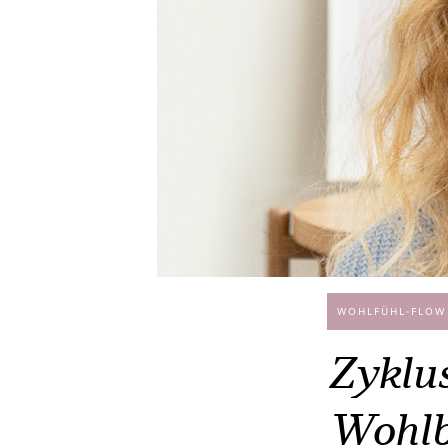
WOHLFÜHL-FLOW
Zyklu
Wohlb