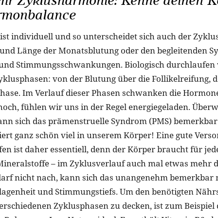
ehr Zyklusharmonie: Kenne deinen K
rmonbalance
ist individuell und so unterscheidet sich auch der Zykl
e und Länge der Monatsblutung oder den begleitenden 
und Stimmungsschwankungen. Biologisch durchlaufen wi
Zyklusphasen: von der Blutung über die Follikelreifung,
phase. Im Verlauf dieser Phasen schwanken die Hormone:
och, fühlen wir uns in der Regel energiegeladen. Überw
kann sich das prämenstruelle Syndrom (PMS) bemerkba
siert ganz schön viel in unserem Körper! Eine gute Vers
en ist daher essentiell, denn der Körper braucht für je
ineralstoffe – im Zyklusverlauf auch mal etwas mehr 
darf nicht nach, kann sich das unangenehm bemerkbar
agenheit und Stimmungstiefs. Um den benötigten Nähr
rschiedenen Zyklusphasen zu decken, ist zum Beispiel