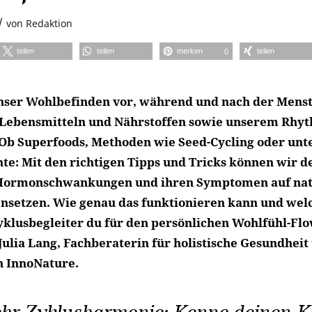
/
von
Redaktion
teilen
teilen
merken
teilen
0
ser Wohlbefinden vor, während und nach der Menst
 Lebensmitteln und Nährstoffen sowie unserem Rhyt
 Ob Superfoods, Methoden wie Seed-Cycling oder unt
e: Mit den richtigen Tipps und Tricks können wir d
Hormonschwankungen und ihren Symptomen auf nat
nsetzen. Wie genau das funktionieren kann und wel
yklusbegleiter du für den persönlichen Wohlfühl-Fl
 Julia Lang, Fachberaterin für holistische Gesundheit
n InnoNature.