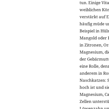
tun. Einige Vi
weiblichen Kö
verstärkt auf 
häufig müde u
Beispiel in Hü
Mangold oder F
in Zitronen, O
Magnesium, die
der Gebärmutte
eine Rolle, den
anderem in Ros
Naschkatzen: S
hoch ist und s
Magnesium, Cal
Zellen unterst
Löwenzahn und 