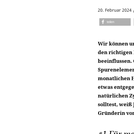
20. Februar 2024
teilen
Wir können un
den richtigen
beeinflussen.
Spurenelement
monatlichen 
etwas entgege
natürlichen Z
solltest, weiß
Gründerin vo