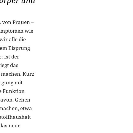
örper und
us von Frauen –
Symptomen wie
r alle die
 dem Eisprung
 Ist der
iegt das
r machen. Kurz
orgung mit
de Funktion
davon. Gehen
 machen, etwa
stoffhaushalt
 das neue