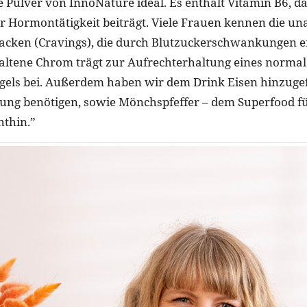
 Pulver von InnoNature ideal. Es enthält Vitamin B6, da
r Hormontätigkeit beiträgt. Viele Frauen kennen die 
acken (Cravings), die durch Blutzuckerschwankungen e
altene Chrom trägt zur Aufrechterhaltung eines norma
gels bei. Außerdem haben wir dem Drink Eisen hinzugef
ldung benötigen, sowie Mönchspfeffer – dem Superfood fü
hthin.”