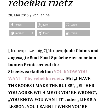
rebekka ruétz
/
28. Mai 2015
von
Janina
teilen
teilen
teilen
merken
teilen
teilen
2
[dropcap size=big]C[/dropcap]
oole Claims und
angesagte Soul-Food-Sprüche zieren neben
bunten Prints erneut die
Streetwearkollektion
YOU KNOW YOU
WANT IT by rebekka ruétz
. Mit „I HAVE
THE BOOBS I MAKE THE RULES“, „EITHER
YOU AGREE WITH ME OR YOU ́RE WRONG“,
„YOU KNOW YOU WANT IT“, oder „LIFE ́S A
LESSON, YOU LEARN IT WHEN YOU ́RE