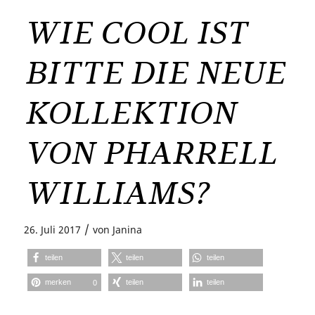
WIE COOL IST
BITTE DIE NEUE
KOLLEKTION
VON PHARRELL
WILLIAMS?
/
26. Juli 2017
von
Janina
teilen
teilen
teilen
merken
teilen
teilen
0