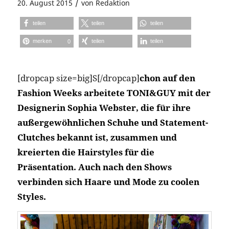
/
20. August 2015
von
Redaktion
teilen
teilen
teilen
merken
teilen
teilen
0
[dropcap size=big]S[/dropcap]
chon auf den
Fashion Weeks arbeitete TONI&GUY mit der
Designerin Sophia Webster, die für ihre
außergewöhnlichen Schuhe und Statement-
Clutches bekannt ist, zusammen und
kreierten die Hairstyles für die
Präsentation. Auch nach den Shows
verbinden sich Haare und Mode zu coolen
Styles.