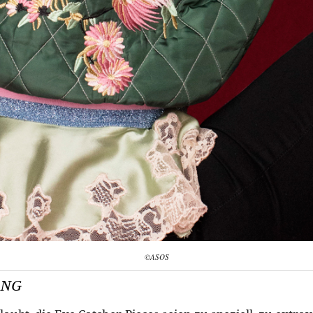
©ASOS
ING