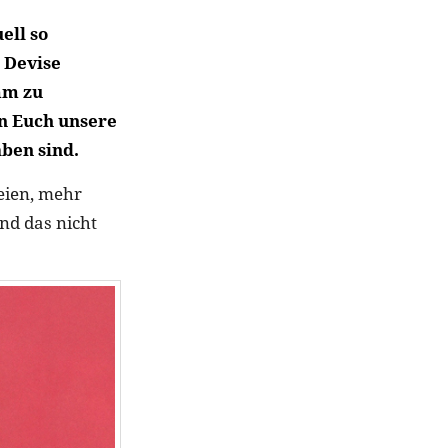
ell so
 Devise
amm zu
n Euch unsere
aben sind.
reien, mehr
nd das nicht