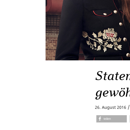
State
gewöh
/
26. August 2016
teilen