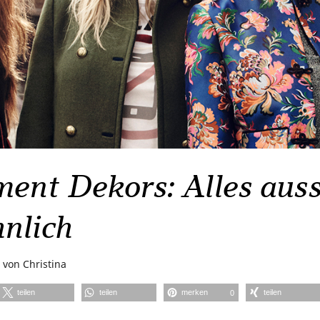
ment Dekors: Alles aus
nlich
von
Christina
teilen
teilen
merken
teilen
0