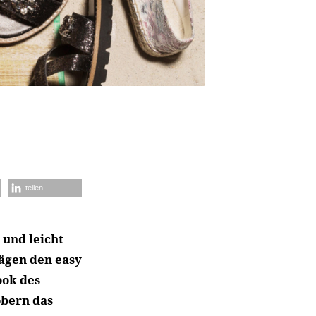
teilen
und leicht
rägen den easy
ook des
obern das