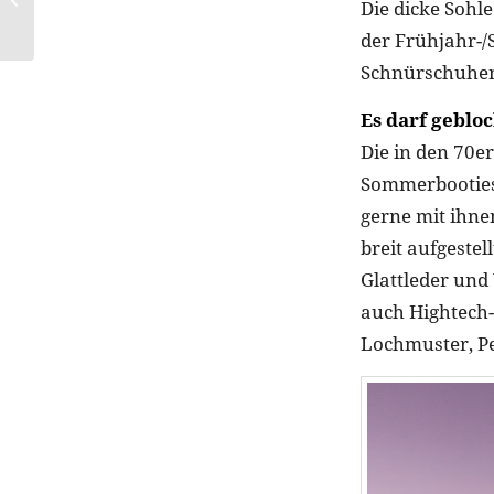
Die dicke Sohle
von KORRES
der Frühjahr-/
Schnürschuhen 
Es darf geblo
Die in den 70e
Sommerbooties
gerne mit ihn
breit aufgestel
Glattleder und
auch Hightech
Lochmuster, Pe