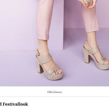
©Deichmann
d Festivallook