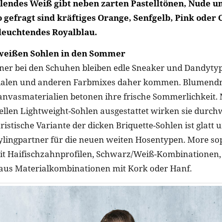
hlendes Weiß gibt neben zarten Pastelltönen, Nude u
 gefragt sind kräftiges Orange, Senfgelb, Pink oder 
 leuchtendes Royalblau.
 weißen Sohlen in den Sommer
er bei den Schuhen bleiben edle Sneaker und Dandytyp
rialen und anderen Farbmixes daher kommen. Blumendr
nvasmaterialien betonen ihre frische Sommerlichkeit. 
llen Lightweight-Sohlen ausgestattet wirken sie durch
ristische Variante der dicken Briquette-Sohlen ist glatt 
tylingpartner für die neuen weiten Hosentypen. More sop
it Haifischzahnprofilen, Schwarz/Weiß-Kombinationen, 
aus Materialkombinationen mit Kork oder Hanf.