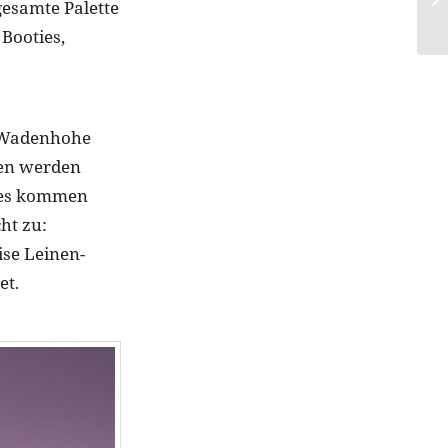
gesamte Palette
Booties,
. Wadenhohe
len werden
ules kommen
cht zu:
se Leinen-
et.