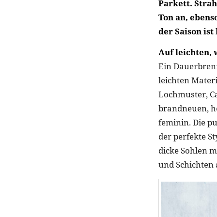
Parkett. Stra
Ton an, ebenso
der Saison ist
Auf leichten,
Ein Dauerbrenn
leichten Mate
Lochmuster, Ca
brandneuen, he
feminin. Die pu
der perfekte S
dicke Sohlen m
und Schichten 