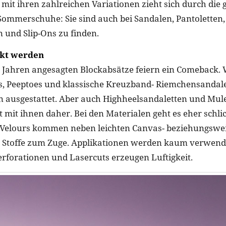
 mit ihren zahlreichen Variationen zieht sich durch die 
Sommerschuhe: Sie sind auch bei Sandalen, Pantoletten, 
und Slip-Ons zu finden.
ckt werden
r Jahren angesagten Blockabsätze feiern ein Comeback
, Peeptoes und klassische Kreuzband- Riemchensanda
en ausgestattet. Aber auch Highheelsandaletten und M
lt mit ihnen daher. Bei den Materialen geht es eher schli
 Velours kommen neben leichten Canvas- beziehungswei
- Stoffe zum Zuge. Applikationen werden kaum verwend
rforationen und Lasercuts erzeugen Luftigkeit.