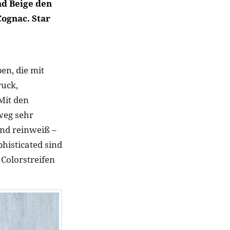
nd Beige den
Cognac. Star
en, die mit
uck,
Mit den
weg sehr
und reinweiß –
histicated sind
Colorstreifen