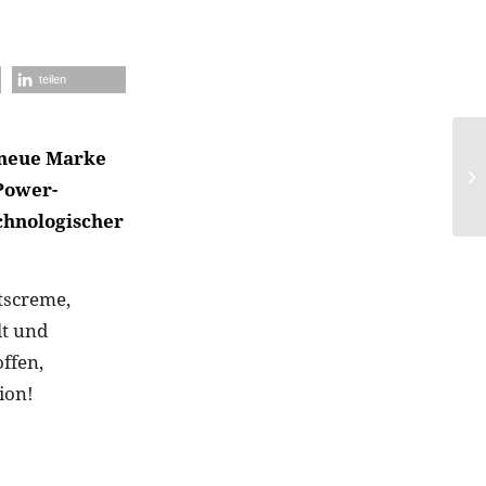
teilen
e neue Marke
Power-
echnologischer
tscreme,
lt und
ffen,
ion!