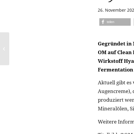
26. November 20
teilen
Gegründet in 
Nagellacktrends für
OM auf Clean 
Frühling/Sommer 2021
Wirkstoff Hya
Fermentation 
Aktuell gibt e
Augencreme), d
produziert wer
Mineralölen, S
Weitere Infor