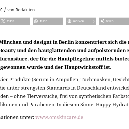
/
20
von
Redaktion
teilen
teilen
merken
teilen
0
München und designt in Berlin konzentriert sich di
Beauty und den hautglättenden und aufpolsternden 
luronsäure, der für die Hautpflegeline mittels biot
gewonnen wurde und der Hauptwirkstoff ist.
s vier Produkte (Serum in Ampullen, Tuchmasken, Gesich
ie unter strengsten Standards in Deutschland entwicke
den – ohne Tierversuche, frei von synthetischen Farbsto
ilikonen und Parabenen. In diesem Sinne: Happy Hydrat
mationen unter:
www.omskincare.de