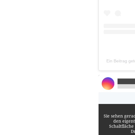
Ein Beitrag ge
Sie sehen gera
den eigent
Schaltfläche
D