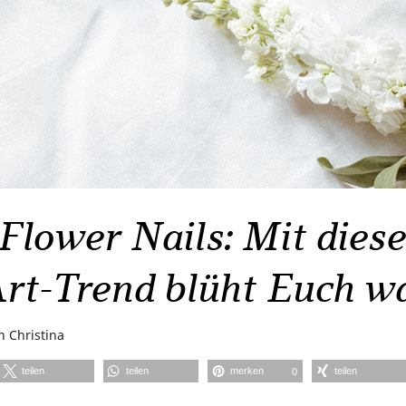
Flower Nails: Mit dies
Art-Trend blüht Euch w
on
Christina
teilen
teilen
merken
teilen
0