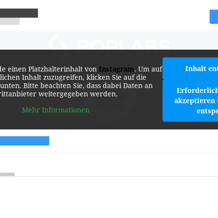
Inhalt en
de einen Platzhalterinhalt von
Instagram
. Um auf
lichen Inhalt zuzugreifen, klicken Sie auf die
 unten. Bitte beachten Sie, dass dabei Daten an
Erforderlic
rittanbieter weitergegeben werden.
akzeptieren 
Mehr Informationen
entsp