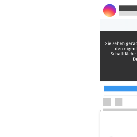
Sie sehen gera
den eigent
Schaltfläche
D