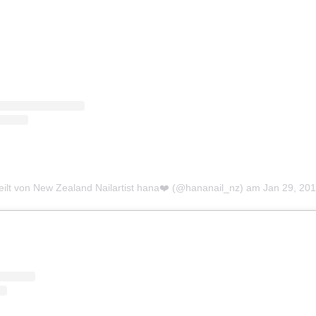
teilt von New Zealand Nailartist hana❤️ (@hananail_nz)
am
Jan 29, 20