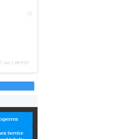
17 um 1:09 PST
tsperren
hen Service