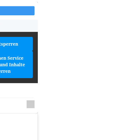
tsperren
hen Service
und Inhalte
erren