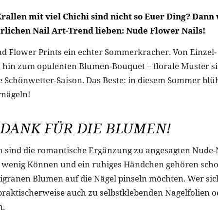
rallen mit viel Chichi sind nicht so Euer Ding? Dann
lichen Nail Art-Trend lieben: Nude Flower Nails!
nd Flower Prints ein echter Sommerkracher. Von Einzel-
s hin zum opulenten Blumen-Bouquet – florale Muster s
e Schönwetter-Saison. Das Beste: in diesem Sommer blüh
rnägeln!
 DANK FÜR DIE BLUMEN!
en sind die romantische Ergänzung zu angesagten Nude-
n wenig Können und ein ruhiges Händchen gehören sch
iligranen Blumen auf die Nägel pinseln möchten. Wer sic
praktischerweise auch zu selbstklebenden Nagelfolien o
n.