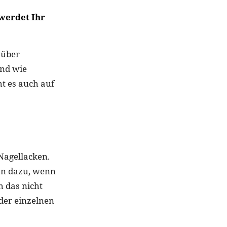
 werdet Ihr
 über
ind wie
t es auch auf
Nagellacken.
on dazu, wenn
h das nicht
der einzelnen