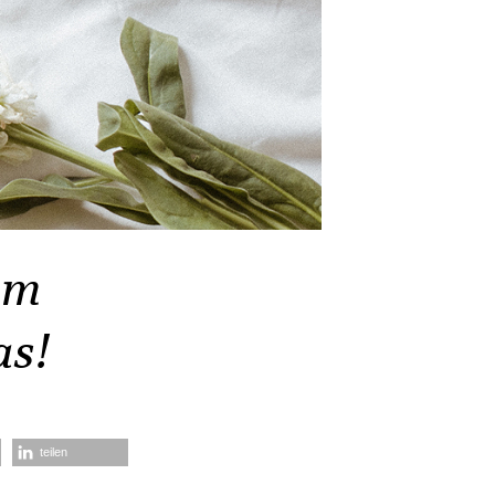
em
as!
teilen