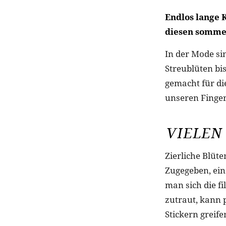
Endlos lange K
diesen sommer
In der Mode si
Streublüten bi
gemacht für di
unseren Finge
VIELEN
Zierliche Blüt
Zugegeben, ei
man sich die f
zutraut, kann 
Stickern greife