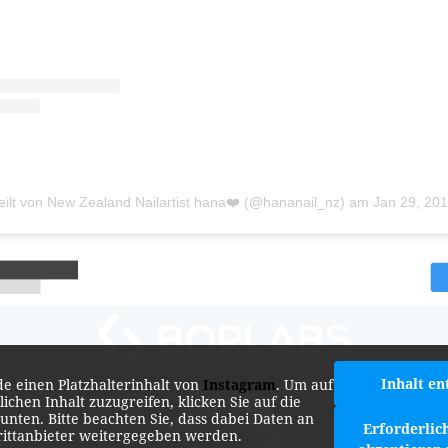
teilt von New Zealand Nailartist hana❤️ (@hananail_nz)
am
Jan 29, 20
Inhalt en
de einen Platzhalterinhalt von
Instagram
. Um auf
lichen Inhalt zuzugreifen, klicken Sie auf die
 unten. Bitte beachten Sie, dass dabei Daten an
Erforderlic
rittanbieter weitergegeben werden.