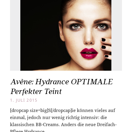
Avène: Hydrance OPTIMALE
Perfekter Teint
1. JULI 2015
[dropcap size=big]S[/dropcap]ie können vieles auf
einmal, jedoch nur wenig richtig intensiv: die
klassischen BB-Creams. Anders die neue Dreifach-
Pflege Hydrance…