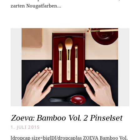
zarten Nougatfarben…
Zoeva: Bamboo Vol. 2 Pinselset
1. JULI 2015
[dropcap size=big]D[/dropcap]as ZOEVA Bamboo Vol.