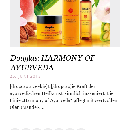
Douglas: HARMONY OF
AYURVEDA
25. JUNI 2015
[dropcap size=big]D[/dropcap]ie Kraft der
ayurvedischen Heilkunst, sinnlich inszeniert: Die
Linie „Harmony of Ayurveda“ pflegt mit wertvollen
Ölen (Mandel-,…