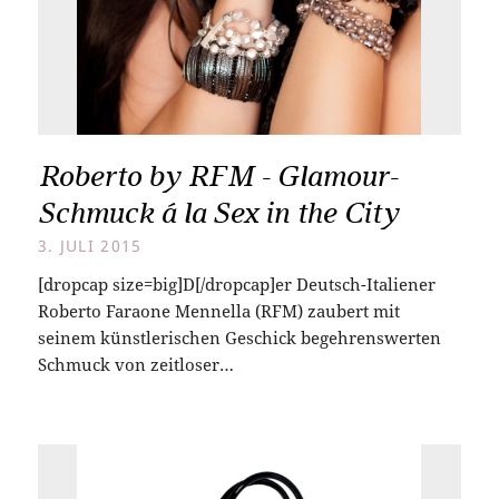
Roberto by RFM - Glamour-
Schmuck á la Sex in the City
3. JULI 2015
[dropcap size=big]D[/dropcap]er Deutsch-Italiener
Roberto Faraone Mennella (RFM) zaubert mit
seinem künstlerischen Geschick begehrenswerten
Schmuck von zeitloser…