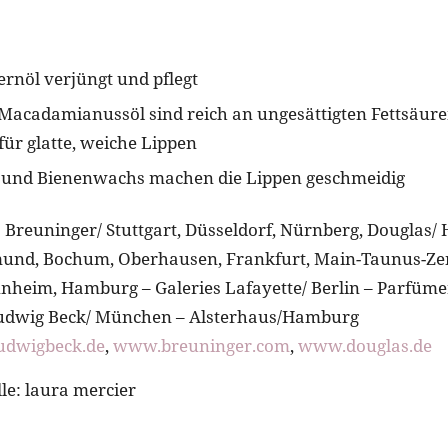
rnöl verjüngt und pflegt
Macadamianussöl sind reich an ungesättigten Fettsäure
für glatte, weiche Lippen
r und Bienenwachs machen die Lippen geschmeidig
:
Breuninger/ Stuttgart, Düsseldorf, Nürnberg, Douglas/
mund, Bochum, Oberhausen, Frankfurt, Main-Taunus-Ze
eim, Hamburg – Galeries Lafayette/ Berlin – Parfümer
Ludwig Beck/ München – Alsterhaus/Hamburg
dwigbeck.de
,
www.breuninger.com
,
www.douglas.de
le: laura mercier