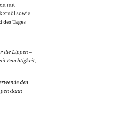
en mit
nkernöl sowie
d des Tages
r die Lippen –
it Feuchtigkeit,
verwende den
ppen dann