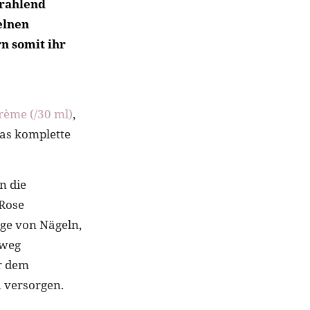
trahlend
elnen
n somit ihr
rème (/30 ml)
,
Das komplette
n die
 Rose
ege von Nägeln,
nweg
r dem
 versorgen.