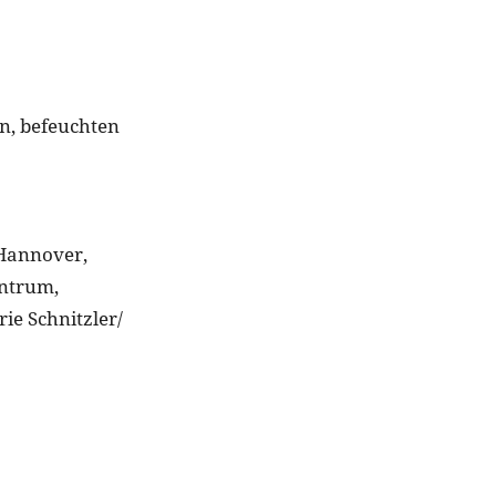
n, befeuchten
 Hannover,
ntrum,
ie Schnitzler/