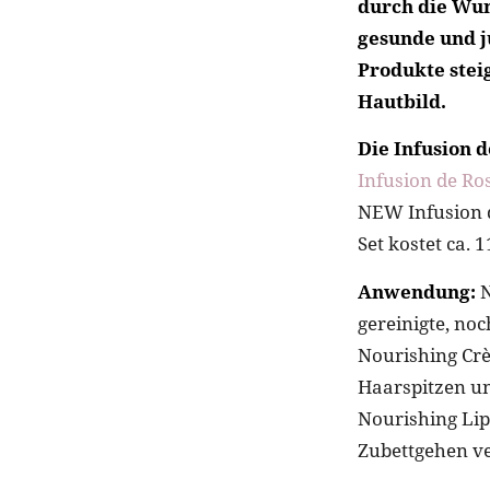
durch die Wun
gesunde und 
Produkte stei
Hautbild.
Die Infusion d
Infusion de Ro
NEW Infusion d
Set kostet ca. 
Anwendung:
N
gereinigte, no
Nourishing Crè
Haarspitzen un
Nourishing Lip
Zubettgehen ve