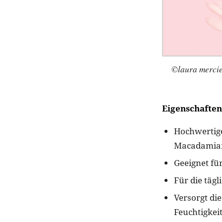
©laura mercie
Eigenschaften
Hochwertige
Macadamia
Geeignet fü
Für die tä
Versorgt di
Feuchtigkei