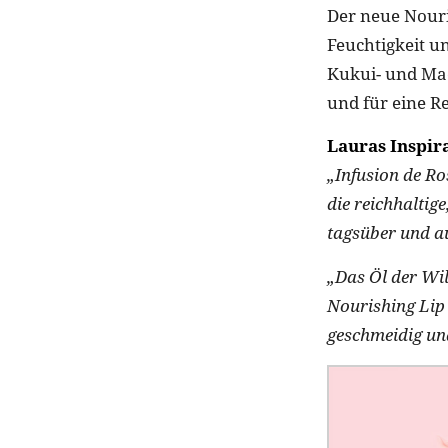
Der neue Nouri
Feuchtigkeit u
Kukui- und Mac
und für eine R
Lauras Inspira
„Infusion de Ro
die reichhaltig
tagsüber und a
„Das Öl der Wi
Nourishing Lip
geschmeidig un