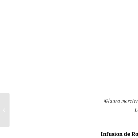
©laura mercier
Jenseits von Afrika:
L
Ethno-Ketten
Infusion de R