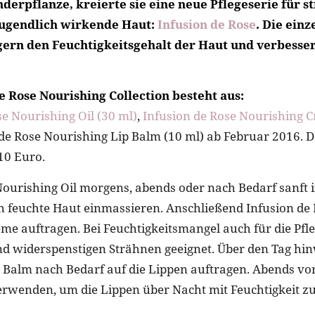
derpflanze, kreierte sie eine neue Pflegeserie für s
jugendlich wirkende Haut:
Infusion de Rose
. Die einz
gern den Feuchtigkeitsgehalt der Haut und verbesser
e Rose Nourishing Collection besteht aus:
se Nourishing Oil (30 ml)
,
Infusion de Rose Nourishing C
e Rose Nourishing Lip Balm (10 ml) ab Februar 2016. 
110 Euro.
ourishing Oil morgens, abends oder nach Bedarf sanft i
ch feuchte Haut einmassieren. Anschließend Infusion de
me auftragen. Bei Feuchtigkeitsmangel auch für die Pfl
d widerspenstigen Strähnen geeignet. Über den Tag hi
 Balm nach Bedarf auf die Lippen auftragen. Abends vo
rwenden, um die Lippen über Nacht mit Feuchtigkeit zu