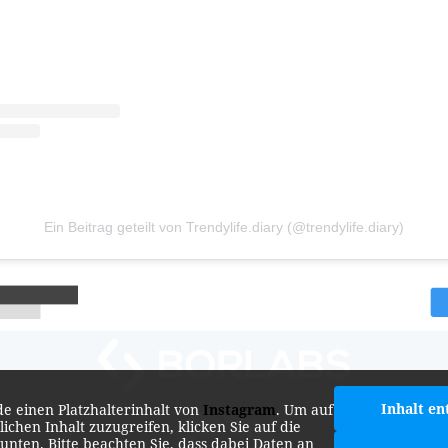
Ein Beitrag geteilt von Trendylife.diary (@trendylife.diary)
Inhalt en
de einen Platzhalterinhalt von
Instagram
. Um auf
lichen Inhalt zuzugreifen, klicken Sie auf die
 unten. Bitte beachten Sie, dass dabei Daten an