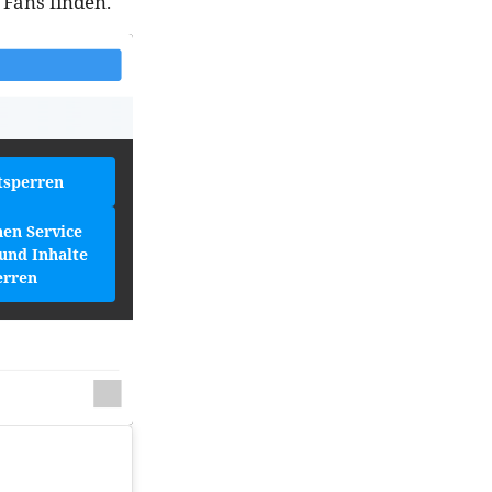
 Fans finden.
tsperren
hen Service
und Inhalte
erren