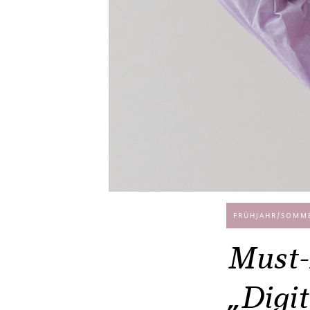
FRÜHJAHR/SOMM
Must-
„Digi