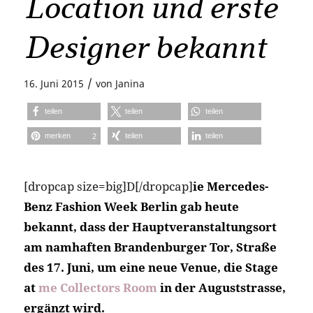
Location und erste
Designer bekannt
/
16. Juni 2015
von
Janina
teilen
teilen
teilen
merken
teilen
teilen
2
[dropcap size=big]D[/dropcap]
ie Mercedes-
Benz Fashion Week Berlin gab heute
bekannt, dass der Hauptveranstaltungsort
am namhaften Brandenburger Tor, Straße
des 17. Juni, um eine neue Venue, die Stage
at
me Collectors Room
in der Auguststrasse,
ergänzt wird.