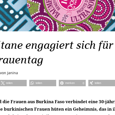
tane engagiert sich für
rauentag
von
Janina
teilen
teilen
merken
teilen
0
d die Frauen aus Burkina Faso verbindet eine 30-jähr
ie burkinischen Frauen hüten ein Geheimnis, das in 