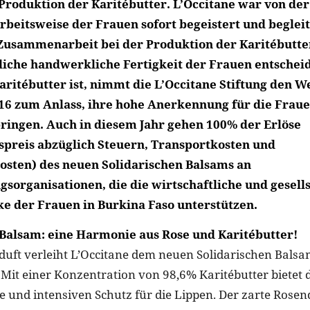
 Produktion der Karitébutter. L’Occitane war von der
rbeitsweise der Frauen sofort begeistert und begleite
 Zusammenarbeit bei der Produktion der Karitébutter
che handwerkliche Fertigkeit der Frauen entscheid
aritébutter ist, nimmt die L’Occitane Stiftung den W
16 zum Anlass, ihre hohe Anerkennung für die Frau
ringen. Auch in diesem Jahr gehen 100% der Erlöse
spreis abzüglich Steuern, Transportkosten und
osten) des neuen Solidarischen Balsams an
sorganisationen, die die wirtschaftliche und gesell
e der Frauen in Burkina Faso unterstützen.
 Balsam: eine Harmonie aus Rose und Karitébutter!
uft verleiht L’Occitane dem neuen Solidarischen Balsa
 Mit einer Konzentration von 98,6% Karitébutter bietet
ge und intensiven Schutz für die Lippen. Der zarte Rosen