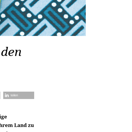
 den
teilen
ige
ihrem Land zu