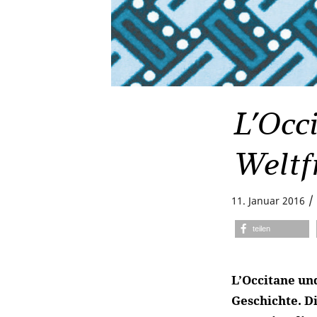
L’Occi
Weltf
/
11. Januar 2016
teilen
L’Occitane un
Geschichte. D