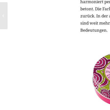
harmoniert perf
betont. Die Fa
laura mercier:
zurück. In der
Candleglow Soft
Luminous Foundation
sind weit mehr 
Bedeutungen.