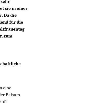
 sehr
t sie in einer
. Da die
end für die
eltfrauentag
en zum
schaftliche
m eine
 der Balsam
duft