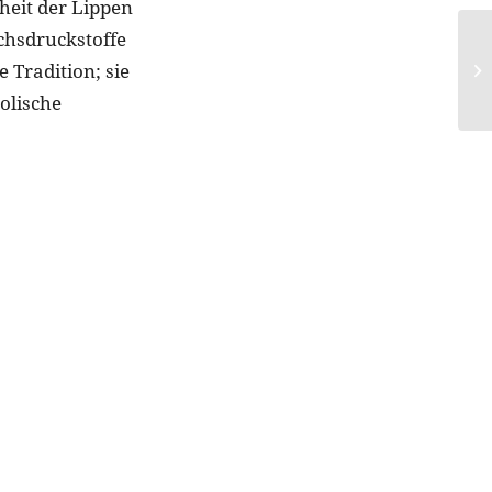
theit der Lippen
achsdruckstoffe
 Tradition; sie
bolische