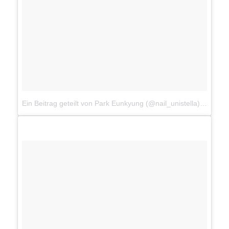
Ein Beitrag geteilt von Park Eunkyung (@nail_unistella)
am
Jan 