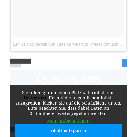
Ein Beitrag geteilt von Jessica Washick (@jessicawashick)
am
J
Sie sehen gerade einen Platzhalterinhalt von
Instagram
. Um auf den eigentlichen Inhalt
zuzugreifen, klicken Sie auf die Schaltfläche unten.
Bitte beachten Sie, dass dabei Daten an
Drittanbieter weitergegeben werden.
Mehr Informationen
Inhalt entsperren