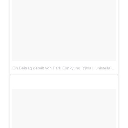
Ein Beitrag geteilt von Park Eunkyung (@nail_unistella)
am
Aug 