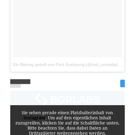
Ein Beitrag geteilt von Park Eunkyung (@nail_unistella)
am
Jan 
Sie sehen gerade einen Platzhalterinhalt von
Instagram
. Um auf den eigentlichen Inhalt
zuzugreifen, klicken Sie auf die Schaltfläche unten.
Bitte beachten Sie, dass dabei Daten an
Drittanbieter weitergegeben werden.