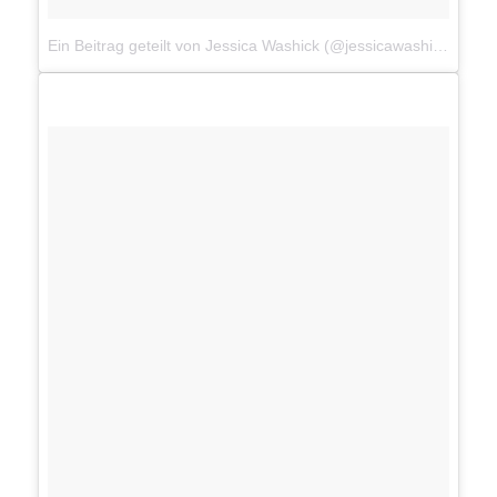
Ein Beitrag geteilt von Jessica Washick (@jessicawashick)
am
J