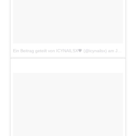
Ein Beitrag geteilt von ICYNAILSX🖤 (@icynailsx)
am
Jul 14, 2018 um 3:15 PDT