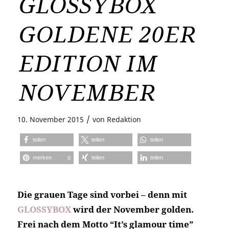
GLOSSYBOX
GOLDENE 20ER
EDITION IM
NOVEMBER
/
10. November 2015
von
Redaktion
teilen
teilen
teilen
merken
teilen
teilen
0
Die grauen Tage sind vorbei – denn mit
GLOSSYBOX
wird der November golden.
Frei nach dem Motto “It’s glamour time”