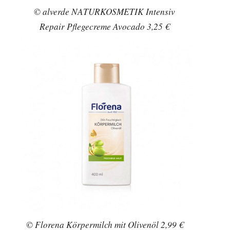
© Florena Tagespflege mit Traubenkernöl &
Sojaextrakt 5,29 €