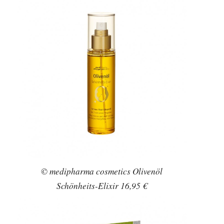
© sensena Ganz zart 3-in-1-Peelings 1,99 €