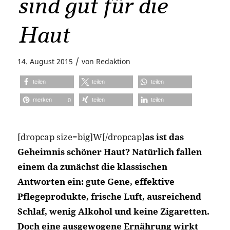
sind gut für die
Haut
/
14. August 2015
von
Redaktion
teilen
teilen
teilen
merken
teilen
teilen
0
[dropcap size=big]W[/dropcap]
as ist das
Geheimnis schöner Haut? Natürlich fallen
einem da zunächst die klassischen
Antworten ein: gute Gene, effektive
Pflegeprodukte, frische Luft, ausreichend
Schlaf, wenig Alkohol und keine Zigaretten.
Doch eine ausgewogene Ernährung wirkt