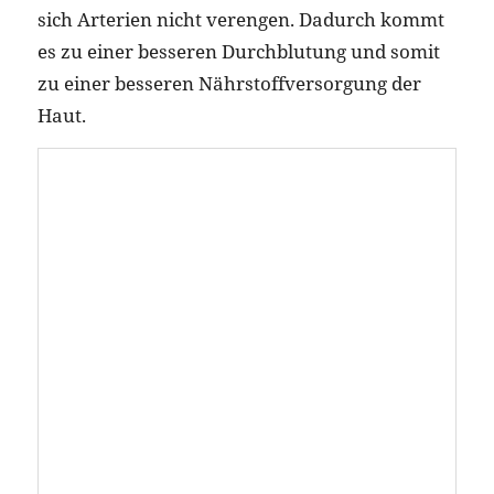
Hafer
Wer 40 g Haferflocken zum Frühstück isst,
deckt damit den täglichen Bedarf an Selen,
Zink, Kupfer und Mangan. Zudem ist Hafer
eine wahre Wohltat für sensible Haut: Dank
der enthaltenen Avenanthramide wirkt das
Getreide gegen Irritationen und Juckreiz sowie
alle Formen von empfindlicher Haut, wie z. B.
Sonnenbrand oder zu Allergien neigende Haut.
Wahre Schönheit scheint wohl doch von
innen zu kommen. Doch was gut für innen
ist, ist auch gut für außen und mit den
richtigen Pflegeprodukten wird die Haut
auch von außen unterstützt.