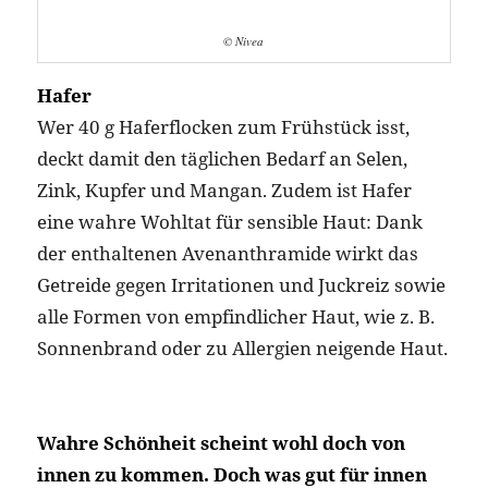
© alverde NATURKOSMETIK Intensiv
Repair Pflegecreme Avocado 3,25 €