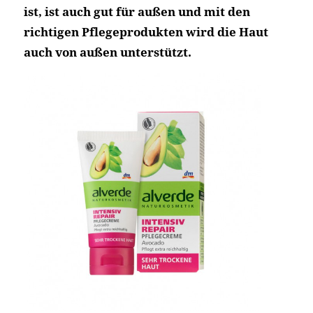
© Florena Körpermilch mit Olivenöl 2,99 €