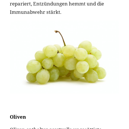
Oliven
Oliven enthalten wertvolle ungesättigte
Fettsäuren, die in ihrer Zusammensetzung der
menschlichen Haut ähneln und sie deshalb
besonders gut pflegen. Außerdem sind Oliven
reich an Kalium, Kalzium und Eisen und
enthalten ebenso die Vitamine A, B und E, die
unter anderem die Neubildung der Haut
unterstützen, die Zellwände stabilisieren und