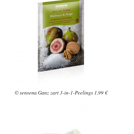
© M. Asam VINO GOLD® TAGES- UND
NACHTCREME 27,25 €
Ihr wollt noch mehr Beauty-Food?
Wie wäre
es mit grünen Smoothies
? Schmeckt, ist
gesund und macht schön!
Quelle: beautypress.de