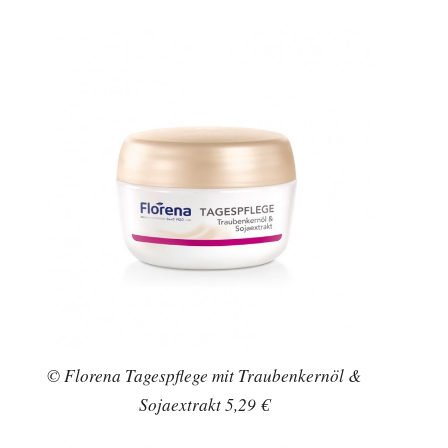
© medipharma cosmetics Olivenöl
Schönheits-Elixir 16,95 €