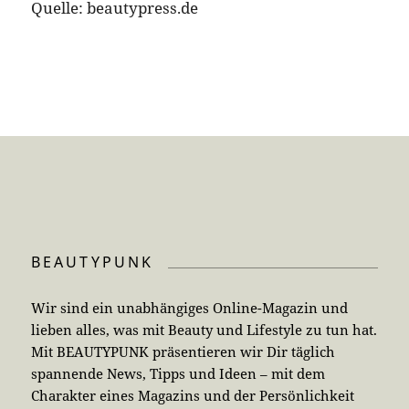
Gerne stehen wir Dir jederzeit für ein persönliches
Gespräch zur Verfügung. Wir freuen uns auf Deinen
Kontakt!
BEAUTYPUNK.com
c/o markt 8 GmbH
Senefelderstraße 1
33100 Paderborn
Telefon 05251/5322997
NEWSLETTER
Unser Newsletter erscheint ein Mal in der Woche.
Erhalte unseren umfangreichen HTML-Newsletter
mit allen wichtigen News und aktuellen
Stellenangeboten einfach und komfortabel direkt
per E-Mail.