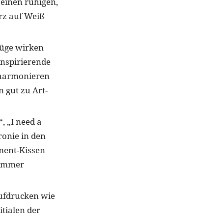
 einen ruhigen,
rz auf Weiß
züge wirken
inspirierende
 harmonieren
 gut zu Art-
, „I need a
ronie in den
ement-Kissen
t immer
Aufdrucken wie
tialen der