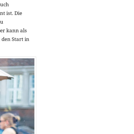
auch
 ist. Die
zu
er kann als
 den Start in