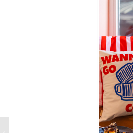
Scalp First: Warum die
Kopfhaut die neue