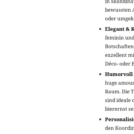
in skandina
bewussten A
oder umgeke
Elegant & K
feminin und
Botschaften
exzellent m
Déco- oder
Humorvoll 
huge amount
Raum. Die T
sind ideale
bierernst s
Personalisi
den Koordin