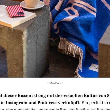
©Textilwerk
t dieser Kissen ist eng mit der visuellen Kultur von 
ie Instagram und Pinterest verknüpft.
Ein perfekt ar
n, das eine witzige oder coole Botschaft trägt, ist fotog