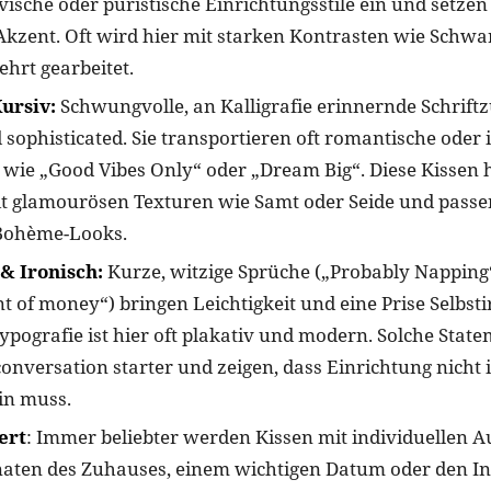
vische oder puristische Einrichtungsstile ein und setzen
kzent. Oft wird hier mit starken Kontrasten wie Schwa
hrt gearbeitet.
ursiv:
Schwungvolle, an Kalligrafie erinnernde Schrift
 sophisticated. Sie transportieren oft romantische oder 
 wie „Good Vibes Only“ oder „Dream Big“. Diese Kissen
it glamourösen Texturen wie Samt oder Seide und passen
 Bohème-Looks.
& Ironisch:
Kurze, witzige Sprüche („Probably Napping“
 of money“) bringen Leichtigkeit und eine Prise Selbsti
ypografie ist hier oft plakativ und modern. Solche Stat
 conversation starter und zeigen, dass Einrichtung nich
ein muss.
ert
: Immer beliebter werden Kissen mit individuellen 
aten des Zuhauses, einem wichtigen Datum oder den Ini