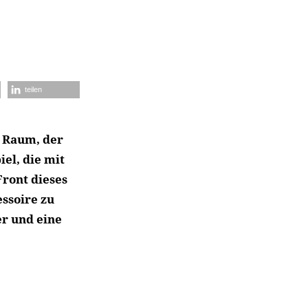
teilen
r Raum, der
iel, die mit
ront dieses
essoire zu
r und eine