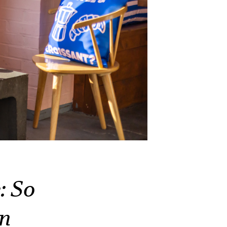
: So
n