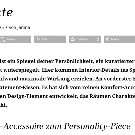
te
/
25
von
Janina
teilen
teilen
merken
teilen
3
st ein Spiegel deiner Persönlichkeit, ein kuratierte
t widerspiegelt. Hier kommen Interior-Details ins Sp
fwand maximale Wirkung erzielen. An vorderster F
tatement-Kissen. Es hat sich vom reinen Komfort-Acc
en Design-Element entwickelt, das Räumen Charakte
ht.
-Accessoire zum Personality-Piece