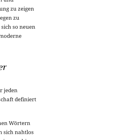
tung zu zeigen
legen zu
 sich so neuen
s moderne
er
r jeden
haft definiert
lnen Wörtern
n sich nahtlos