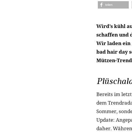
teilen
Wird’s kühl au
schaffen und 
Wir laden ein
bad hair day 
Mützen-Trend
Plüschal
Bereits im let
dem Trendradar.
Sommer, sonder
Update: Angepa
daher. Während 