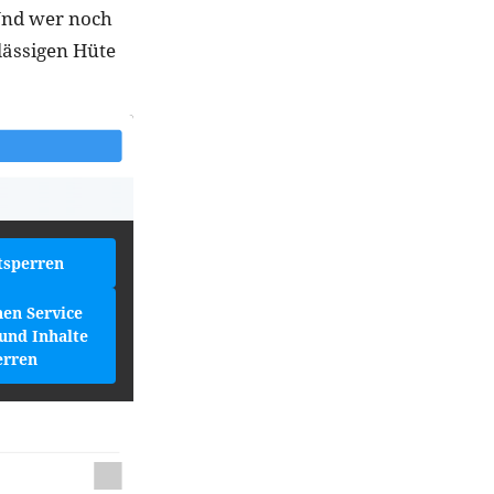
 Und wer noch
lässigen Hüte
tsperren
hen Service
und Inhalte
erren