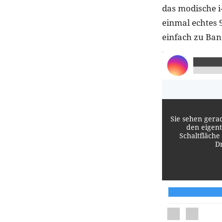
das modische i
einmal echtes 
einfach zu Ban
Sie sehen gera
den eigent
Schaltfläche
D