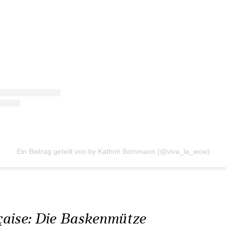
Ein Beitrag geteilt von by Kathrin Bommann (@viva_la_wow)
çaise: Die Baskenmütze