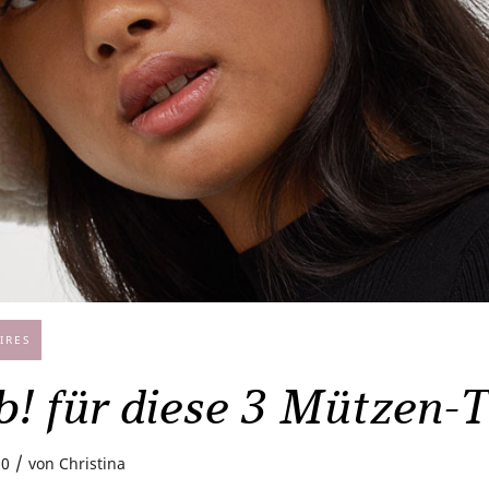
IRES
b! für diese 3 Mützen-
/
20
von
Christina