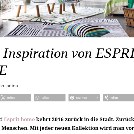
Inspiration von ESPR
E
on
Janina
teilen
teilen
merken
teilen
2
k!
Esprit home
kehrt 2016 zurück in die Stadt. Zurück
 Menschen. Mit jeder neuen Kollektion wird man vo