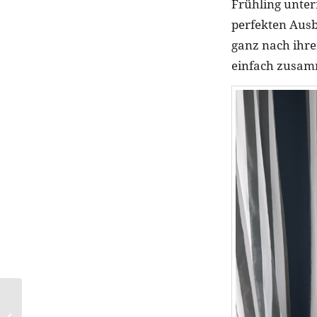
Frühling unter
perfekten Ausbl
ganz nach ihr
einfach zusamm
ToxFox: Der
Schlaufuchs für