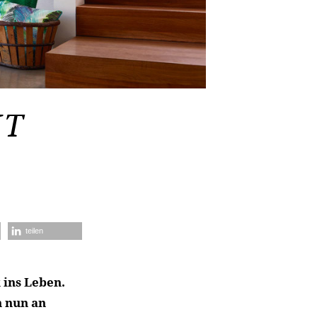
IT
teilen
 ins Leben.
n nun an