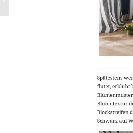
schlechte Inhaltsstoffe
Spätestens wen
flutet, erblüh
Blumenmuster 
Blütentextur d
Blockstreifen 
Schwarz auf W