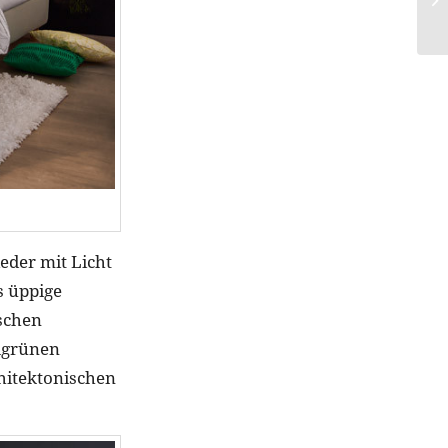
eder mit Licht
s üppige
schen
llgrünen
hitektonischen