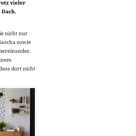
otz vieler
 Dach.
e nicht nur
Sascha sowie
übereinander.
einem
dass dort nicht