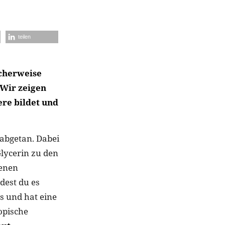
teilen
icherweise
 Wir zeigen
ere bildet und
 abgetan. Dabei
lycerin zu den
genen
ndest du es
s und hat eine
opische