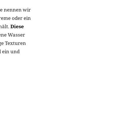
he nennen wir
Creme oder ein
hält.
Diese
ene Wasser
ige Texturen
l ein und