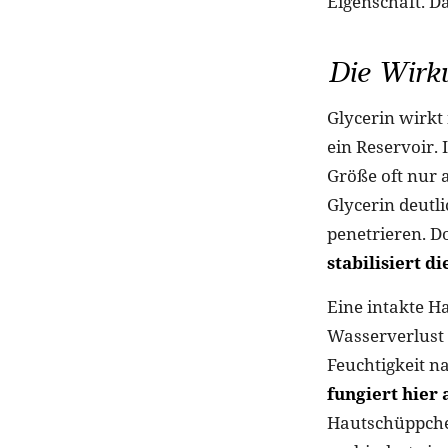
Eigenschaft. D
Die Wirku
Glycerin wirkt 
ein Reservoir.
Größe oft nur a
Glycerin deutli
penetrieren. Do
stabilisiert d
Eine intakte H
Wasserverlust 
Feuchtigkeit n
fungiert hier 
Hautschüppchen