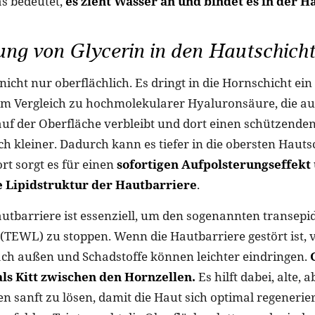
as bedeutet,
es zieht Wasser an und bindet es in der H
ng von Glycerin in den Hautschich
nicht nur oberflächlich. Es dringt in die Hornschicht ein
 Im Vergleich zu hochmolekularer Hyaluronsäure, die au
uf der Oberfläche verbleibt und dort einen schützenden F
ch kleiner. Dadurch kann es tiefer in die obersten Haut
rt sorgt es für einen
sofortigen Aufpolsterungseffekt
ie Lipidstruktur der Hautbarriere
.
autbarriere ist essenziell, um den sogenannten transep
(TEWL) zu stoppen. Wenn die Hautbarriere gestört ist, 
ach außen und Schadstoffe können leichter eindringen.
als Kitt zwischen den Hornzellen.
Es hilft dabei, alte,
 sanft zu lösen, damit die Haut sich optimal regenerie