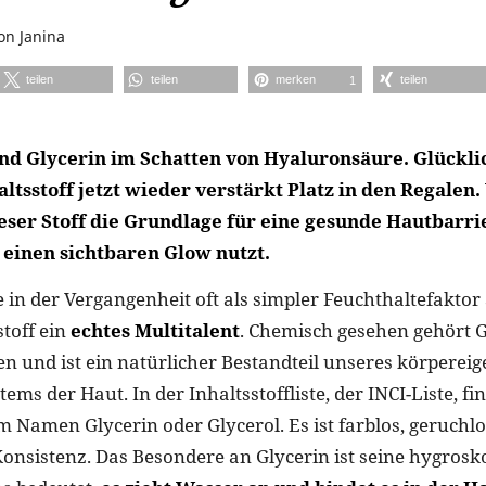
on
Janina
teilen
teilen
merken
teilen
1
and Glycerin im Schatten von Hyaluronsäure. Glückl
altsstoff jetzt wieder verstärkt Platz in den Regalen.
eser Stoff die Grundlage für eine gesunde Hautbarri
 einen sichtbaren Glow nutzt.
 in der Vergangenheit oft als simpler Feuchthaltefaktor
stoff ein
echtes Multitalent
. Chemisch gesehen gehört G
n und ist ein natürlicher Bestandteil unseres körperei
ems der Haut. In der Inhaltsstoffliste, der INCI-Liste, fi
m Namen Glycerin oder Glycerol. Es ist farblos, geruchlo
 Konsistenz. Das Besondere an Glycerin ist seine hygrosk