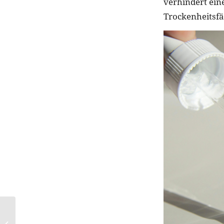
verhindert ein
Trockenheitsfä
Natürliches Botox aus
dem Bienenstock: