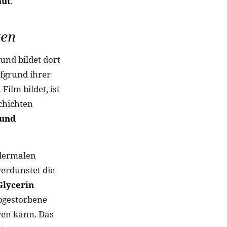
aut
.
ten
 und bildet dort
fgrund ihrer
ilm bildet, ist
schichten
 und
idermalen
verdunstet die
Glycerin
 abgestorbene
ren kann. Das