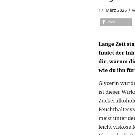
/
17. März 2026
v
teilen
Lange Zeit st
findet der Inh
dir, warum di
wie du ihn für
Glycerin wurde
ist dieser Wirk
Zuckeralkohole
Feuchthaltesyst
meist unter de
leicht viskose