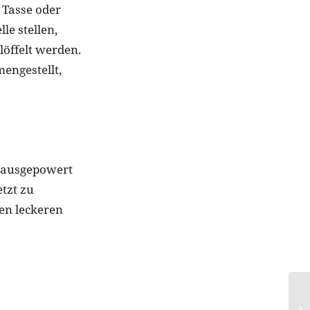
r Tasse oder
le stellen,
löffelt werden.
engestellt,
n ausgepowert
tzt zu
en leckeren