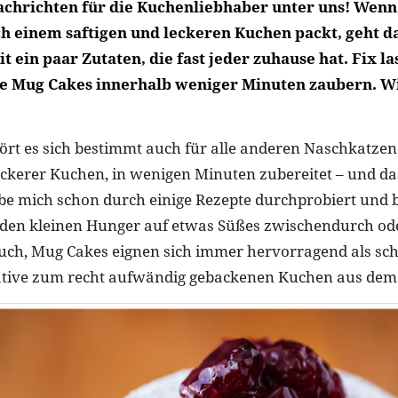
Nachrichten für die Kuchenliebhaber unter uns! Wenn
h einem saftigen und leckeren Kuchen packt, geht da
it ein paar Zutaten, die fast jeder zuhause hat. Fix la
e Mug Cakes innerhalb weniger Minuten zaubern. Wi
ört es sich bestimmt auch für alle anderen Naschkatze
 leckerer Kuchen, in wenigen Minuten zubereitet – und d
be mich schon durch einige Rezepte durchprobiert und b
r den kleinen Hunger auf etwas Süßes zwischendurch od
ch, Mug Cakes eignen sich immer hervorragend als sch
native zum recht aufwändig gebackenen Kuchen aus dem