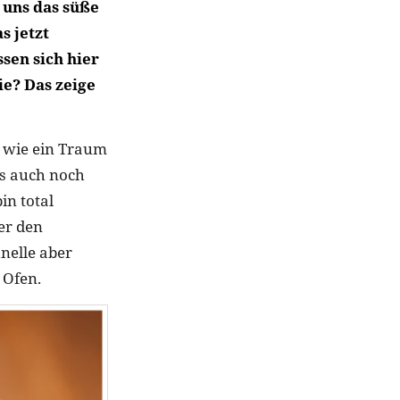
 uns das süße
s jetzt
ssen sich hier
e? Das zeige
n wie ein Traum
as auch noch
in total
er den
nelle aber
 Ofen.