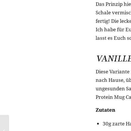
Das Prinzip hie
Schale vermisc
fertig! Die le
Ich habe für E
lasst es Euch s
VANILL
Diese Variante
nach Hause, üb
ungesunden Sac
Protein Mug Ca
Zutaten
30g zarte H
UNISA X DAVIDELFIN:
Streetwear made in