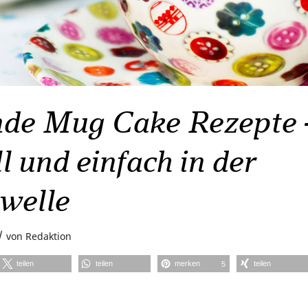
de Mug Cake Rezepte 
l und einfach in der
welle
/
von
Redaktion
teilen
teilen
merken
teilen
5