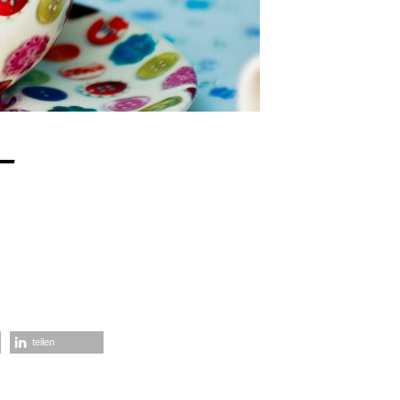
–
teilen