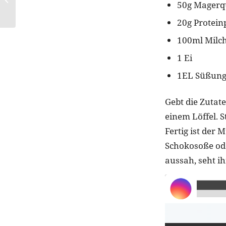
50g Magerq
Spain
20g Protein
100ml Milch
1 Ei
1EL Süßung
Gebt die Zutate
einem Löffel. S
Fertig ist der
Schokosoße ode
aussah, seht ih