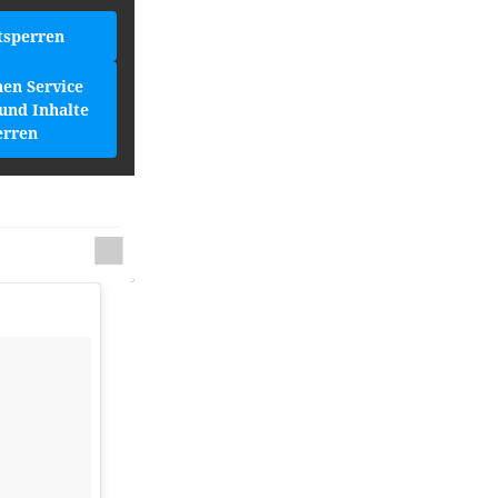
tsperren
hen Service
und Inhalte
erren