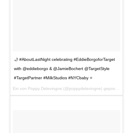
🌙 #AboutLastNight celebrating #EddieBorgoforTarget
with @eddieborgo & @JamieBochert @TargetStyle
#TargetPartner #MilkStudios #NYCbaby ⭐️
Ein von Poppy Delevingne (@poppydelevingne) gepostetes Foto am