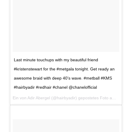
Last minute touchups with my beautiful friend
#kristenstewart for the #metgala tonight. Get ready an
awesome braid with deep 40’s wave. #metball #KMS
#hairbyadir #redhair #chanel @chanelofficial
Ein von Adir Abergel (@hairbyadir) gepostetes Foto am
5. Mai 