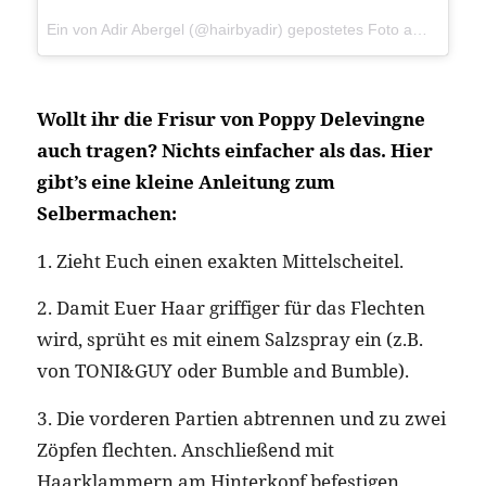
Ein von Adir Abergel (@hairbyadir) gepostetes Foto am
5. Mai 
Wollt ihr die Frisur von Poppy Delevingne
auch tragen? Nichts einfacher als das. Hier
gibt’s eine kleine Anleitung zum
Selbermachen:
1. Zieht Euch einen exakten Mittelscheitel.
2. Damit Euer Haar griffiger für das Flechten
wird, sprüht es mit einem Salzspray ein (z.B.
von TONI&GUY oder Bumble and Bumble).
3. Die vorderen Partien abtrennen und zu zwei
Zöpfen flechten. Anschließend mit
Haarklammern am Hinterkopf befestigen.