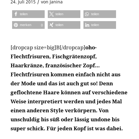
/
24. Juli 2015
von
Janina
teilen
teilen
teilen
merken
teilen
teilen
0
[dropcap size=big]B[/dropcap]
oho-
Flechtfrisuren, Fischgrätenzopf,
Haarkränze, französischer Zopf…
Flechtfrisuren kommen einfach nicht aus
der Mode und das ist auch gut so! Denn
geflochtene Haare können auf verschiedene
Weise interpretiert werden und jedes Mal
einen anderen Style verkörpern. Von
unschuldig bis süß oder lässig undone bis
super schick. Für jeden Kopf ist was dabei.