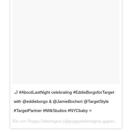
🌙 #AboutLastNight celebrating #EddieBorgoforTarget
with @eddieborgo & @JamieBochert @TargetStyle
#TargetPartner #MilkStudios #NYCbaby ⭐️
Ein von Poppy Delevingne (@poppydelevingne) gepostetes Foto am