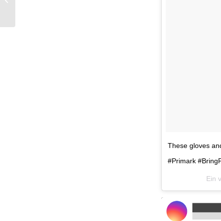
Ombré-Look
These gloves and 
#Primark #Bring
Ein 