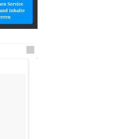
hen Service
und Inhalte
erren