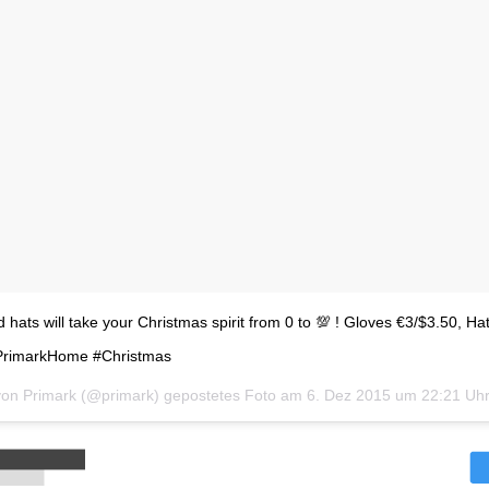
hats will take your Christmas spirit from 0 to 💯 ! Gloves €3/$3.50, Ha
PrimarkHome #Christmas
von Primark (@primark) gepostetes Foto am
6. Dez 2015 um 22:21 Uh