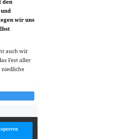
t den
 und
egen wir uns
lbst
ht auch wir
as Fest aller
 niedliche
tsperren