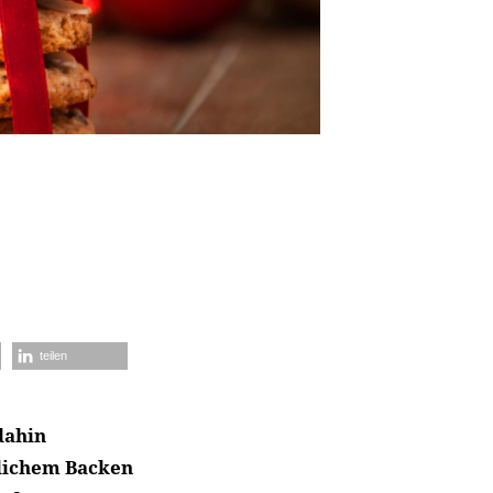
teilen
dahin
lichem Backen