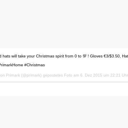
hats will take your Christmas spirit from 0 to 💯 ! Gloves €3/$3.50, Ha
PrimarkHome #Christmas
von Primark (@primark) gepostetes Foto am
6. Dez 2015 um 22:21 Uh