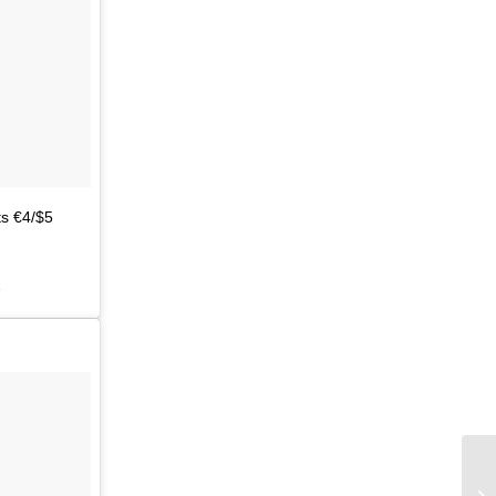
ts €4/$5
r