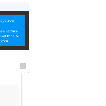
tsperren
hen Service
und Inhalte
erren