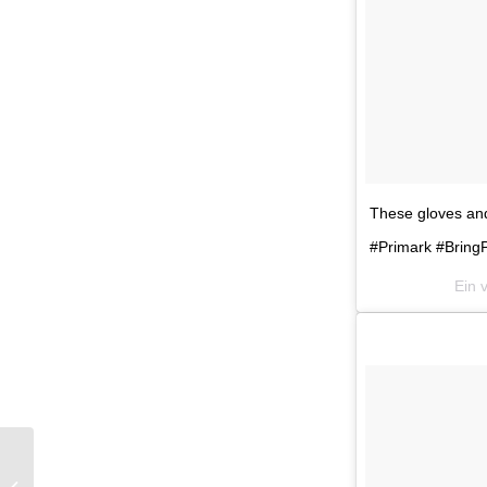
These gloves and 
#Primark #Bring
Ein 
So rot ist dieser