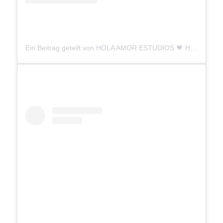
Ein Beitrag geteilt von HOLA AMOR ESTUDIOS 💗 Handmade Jewelry (@holaamor.estudios)