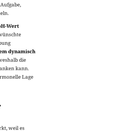
 Aufgabe,
eln.
 pH-Wert
rwünschte
ebung
udem dynamisch
 weshalb die
wanken kann.
ormonelle Lage
e
kt, weil es