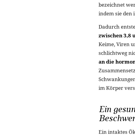
bezeichnet wer
indem sie den
Dadurch entste
zwischen 3,8 
Keime, Viren u
schlichtweg ni
an die hormon
Zusammensetzu
Schwankungen t
im Körper vers
Ein gesun
Beschwerd
Ein intaktes Ö