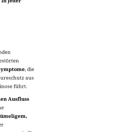
 in jeder
enden
estörten
 Symptome
, die
äureschutz aus
inose führt.
hen Ausfluss
he
krümeligem,
er