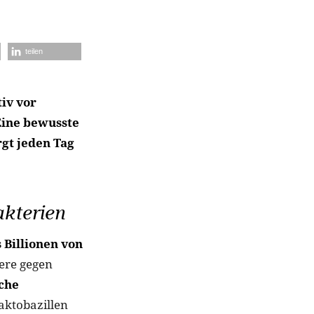
teilen
iv vor
Eine bewusste
rgt jeden Tag
akterien
 Billionen von
iere gegen
iche
aktobazillen