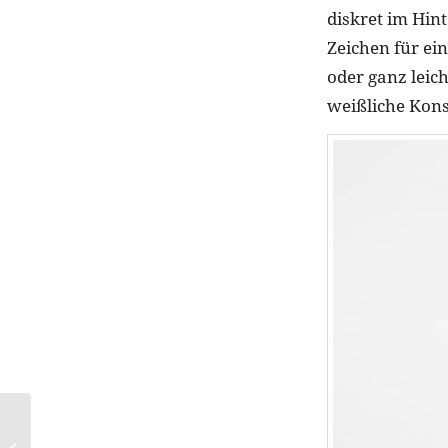
diskret im Hin
Zeichen für ei
oder ganz leich
weißliche Kons
Türkise Nägel sind der
frischeste Maniküre-