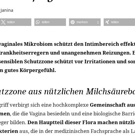
n
Janina
teilen
teilen
merken
teilen
1
vaginales Mikrobiom schützt den Intimbereich effekt
 Krankheitserregern und unangenehmen Reizungen. 
sensiblen Schutzzone schützt vor Irritationen und so
m gutes Körpergefühl.
tzzone aus nützlichen Milchsäureb
riff verbirgt sich eine hochkomplexe
Gemeinschaft aus
smen
, die die Vagina besiedeln und eine biologische Barr
ger bilden.
Den Hauptteil dieser Flora machen nützl
kterien
aus, die in der medizinischen Fachsprache als L