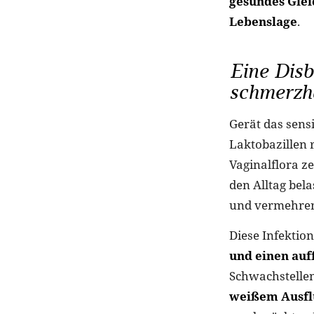
gesundes Glei
Lebenslage
.
Eine Disb
schmerzh
Gerät das sens
Laktobazillen r
Vaginalflora z
den Alltag bel
und vermehren 
Diese Infektio
und einen auff
Schwachstellen
weißem Ausfl