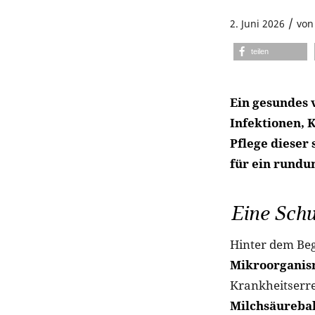
/
2. Juni 2026
vo
teilen
Ein gesundes 
Infektionen,
Pflege dieser 
für ein rundu
Eine Schu
Hinter dem Beg
Mikroorgani
Krankheitserre
Milchsäureba