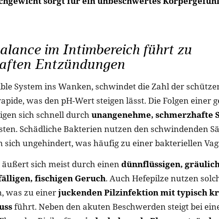
chgewicht sorgt für ein unbeschwertes Körpergefühl
alance im Intimbereich führt zu
aften Entzündungen
ible System ins Wanken, schwindet die Zahl der schütz
apide, was den pH-Wert steigen lässt. Die Folgen einer g
eigen sich schnell durch
unangenehme, schmerzhafte
asten. Schädliche Bakterien nutzen den schwindenden S
sich ungehindert, was häufig zu einer bakteriellen Vag
n äußert sich meist durch einen
dünnflüssigen, gräulic
älligen, fischigen Geruch
. Auch Hefepilze nutzen solc
, was zu einer
juckenden Pilzinfektion mit typisch 
uss
führt. Neben den akuten Beschwerden steigt bei ein