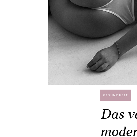
GESUNDHEIT
Das v
moder