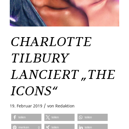
CHARLOTTE
TILBURY
LANCIERT „THE
ICONS“
/
19. Februar 2019
von
Redaktion
teilen
teilen
teilen
merken
teilen
teilen
0