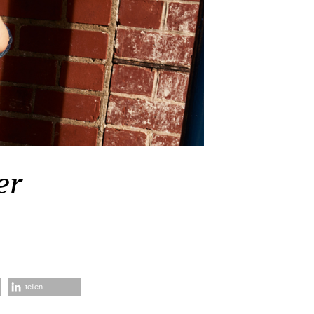
er
teilen