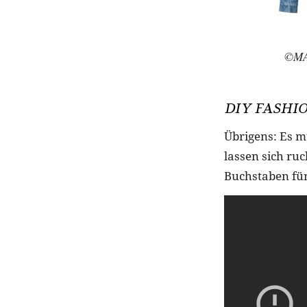
©MA
DIY FASHI
Übrigens: Es m
lassen sich ruc
Buchstaben für