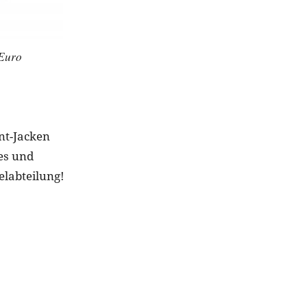
Euro
nt-Jacken
hes und
elabteilung!