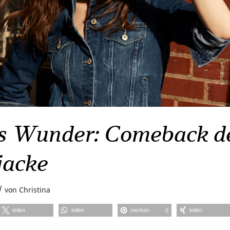
s Wunder: Comeback d
jacke
/
von
Christina
teilen
teilen
merken
teilen
0