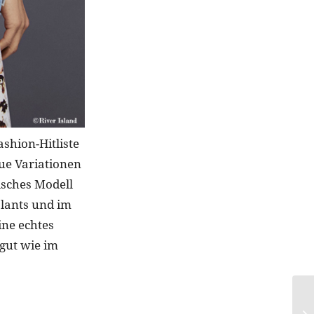
shion-Hitliste
eue Variationen
isches Modell
olants und im
ine echtes
gut wie im