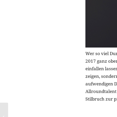
Wer so viel Du
2017 ganz oben 
einfallen lass
zeigen, sonder
aufwendigen De
Allroundtalent
Stilbruch zur p
KEVIN.MURPHY:
Strahlender Glanz und