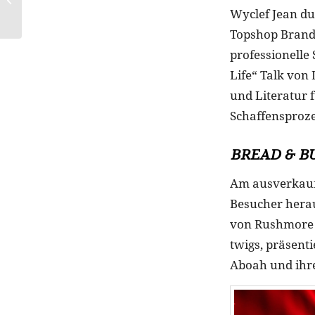
Wyclef Jean du
Jahreszeitenwechsel
Topshop Brand 
professionelle 
Life“ Talk von
und Literatur f
Schaffensproze
BREAD & B
Am ausverkauft
Besucher hera
von Rushmore 
twigs, präsent
Aboah und ih