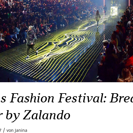
s Fashion Festival: Br
r by Zalando
/
7
von
Janina