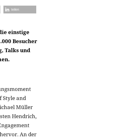
teilen
die einstige
0.000 Besucher
, Talks und
men.
fnungsmoment
f Style and
ichael Müller
sten Hendrich,
s Engagement
hervor. An der