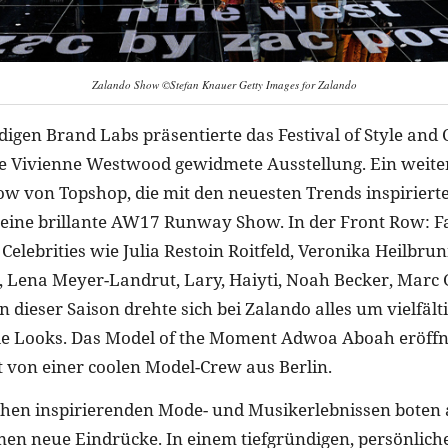
Zalando Show ©Stefan Knauer Getty Images for Zalando
gen Brand Labs präsentierte das Festival of Style and 
 Vivienne Westwood gewidmete Ausstellung. Ein weiter
ow von Topshop, die mit den neuesten Trends inspiriert
 eine brillante AW17 Runway Show. In der Front Row: F
Celebrities wie Julia Restoin Roitfeld, Veronika Heilbr
, Lena Meyer-Landrut, Lary, Haiyti, Noah Becker, Marc
 dieser Saison drehte sich bei Zalando alles um vielfäl
le Looks. Das Model of the Moment Adwoa Aboah eröffn
t von einer coolen Model-Crew aus Berlin.
chen inspirierenden Mode- und Musikerlebnissen boten
en neue Eindrücke. In einem tiefgründigen, persönliche