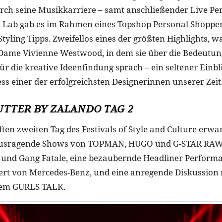
rch seine Musikkarriere – samt anschließender Live Pe
Lab gab es im Rahmen eines Topshop Personal Shopper 
Styling Tipps. Zweifellos eines der größten Highlights, w
 Dame Vivienne Westwood, in dem sie über die Bedeutu
ür die kreative Ideenfindung sprach – ein seltener Einbl
ss einer der erfolgreichsten Designerinnen unserer Zeit
UTTER BY ZALANDO TAG 2
en zweiten Tag des Festivals of Style and Culture erwar
usragende Shows von TOPMAN, HUGO und G-STAR RAW 
und Gang Fatale, eine bezaubernde Headliner Perform
iert von Mercedes-Benz, und eine anregende Diskussio
rem GURLS TALK.