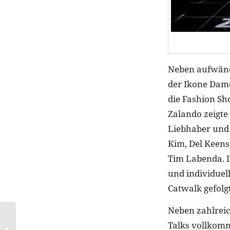
Neben aufwändi
der Ikone Dame
die Fashion Sh
Zalando zeigte
Liebhaber und 
Kim, Del Keens
Tim Labenda. In
und individuel
Catwalk gefolg
Neben zahlrei
Lieblinge im Herbst:
Talks vollkomm
Hautpflege zum