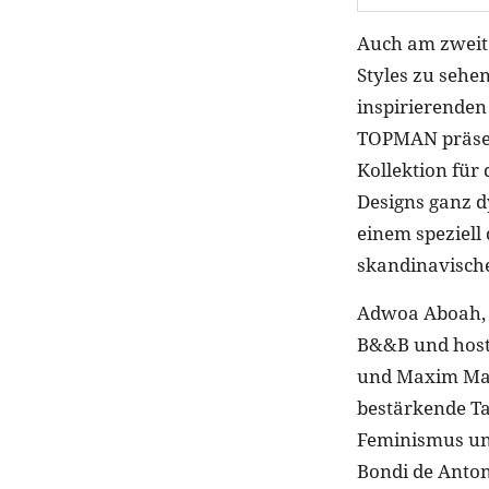
Auch am zweite
Styles zu sehe
inspirierenden
TOPMAN präsent
Kollektion für
Designs ganz 
einem speziell
skandinavische
Adwoa Aboah, M
B&&B und hoste
und Maxim Mag
bestärkende Ta
Feminismus und
Bondi de Anton