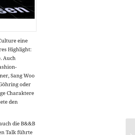
Culture eine
es Highlight:
e. Auch
ashion-
unner, Sang Woo
 Göhring oder
tige Charaktere
ete den
 auch die B&&B
n Talk führte