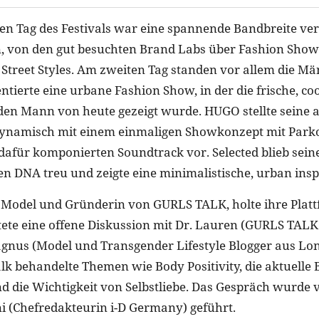
n Tag des Festivals war eine spannende Bandbreite ve
n, von den gut besuchten Brand Labs über Fashion Shows
 Street Styles. Am zweiten Tag standen vor allem die M
ierte eine urbane Fashion Show, in der die frische, c
 den Mann von heute gezeigt wurde. HUGO stellte seine 
dynamisch mit einem einmaligen Showkonzept mit Park
 dafür komponierten Soundtrack vor. Selected blieb sein
n DNA treu und zeigte eine minimalistische, urban insp
odel und Gründerin von GURLS TALK, holte ihre Platt
te eine offene Diskussion mit Dr. Lauren (GURLS TALK
nus (Model und Transgender Lifestyle Blogger aus Lon
lk behandelte Themen wie Body Positivity, die aktuelle
 die Wichtigkeit von Selbstliebe. Das Gespräch wurde
i (Chefredakteurin i-D Germany) geführt.