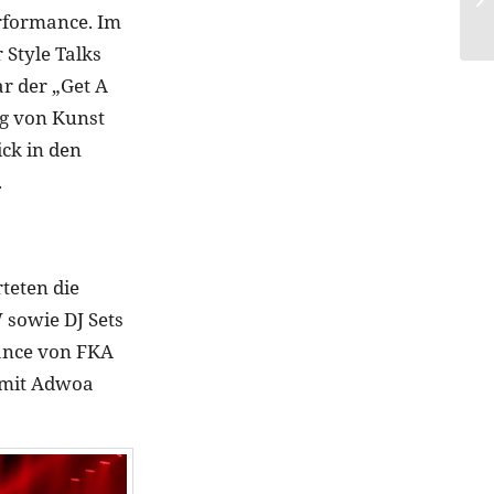
rformance. Im
Style Talks
ar der „Get A
ng von Kunst
ick in den
.
teten die
sowie DJ Sets
ance von FKA
n mit Adwoa