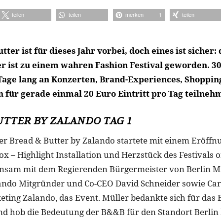
teilen
teilen
merken
teilen
1
tter ist für dieses Jahr vorbei, doch eines ist sicher: 
r ist zu einem wahren Fashion Festival geworden. 3
Tage lang an Konzerten, Brand-Experiences, Shopping
für gerade einmal 20 Euro Eintritt pro Tag teilneh
UTTER BY ZALANDO TAG 1
der Bread & Butter by Zalando startete mit einem Eröf
 – Highlight Installation und Herzstück des Festivals o
nsam mit dem Regierenden Bürgermeister von Berlin M
ando Mitgründer und Co-CEO David Schneider sowie Car
ting Zalando, das Event. Müller bedankte sich für da
d hob die Bedeutung der B&&B für den Standort Berlin 