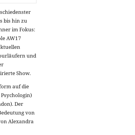
rschiedenster
 bis hin zu
änner im Fokus:
oole AW17
aktuellen
ourläufern und
er
irierte Show.
form auf die
 Psychologin)
don). Der
 Bedeutung von
 von Alexandra