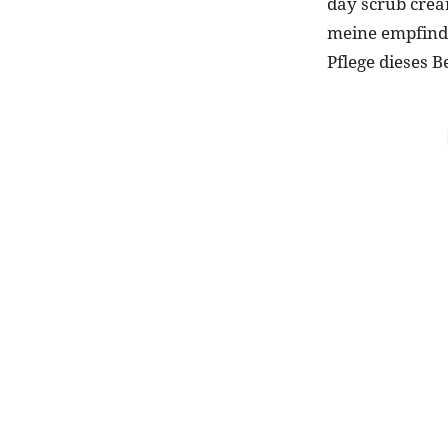
day scrub cream
meine empfindl
Pflege dieses B