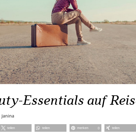
uty-Essentials auf Rei
n
Janina
teilen
teilen
merken
teilen
0