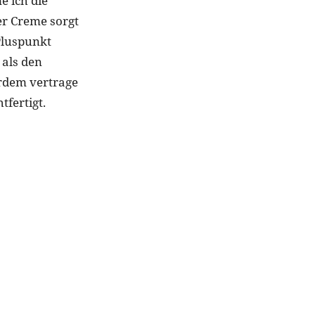
e ich die
er Creme sorgt
Pluspunkt
 als den
rdem vertrage
tfertigt.