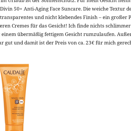
 im Urlaub ist der Sonnenschutz. Für mein Gesicht nehm
l Divin 50+ Anti-Aging Face Suncare. Die weiche Textur d
, transparentes und nicht klebendes Finish – ein großer 
ren Cremes für das Gesicht! Ich finde nichts schlimmer
t einem übermäßig fettigem Gesicht rumzulaufen. Auße
hr gut und damit ist der Preis von ca. 23€ für mich gerech