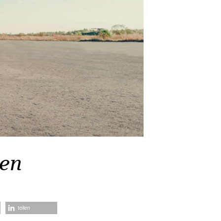
sen
teilen