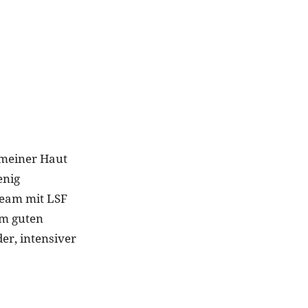
 meiner Haut
enig
Cream mit LSF
em guten
er, intensiver