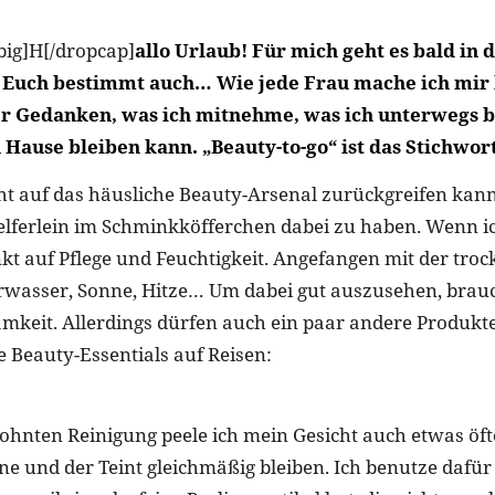
big]H[/dropcap]
allo Urlaub! Für mich geht es bald in 
n Euch bestimmt auch… Wie jede Frau mache ich mir 
r Gedanken, was ich mitnehme, was ich unterwegs 
 Hause bleiben kann. „Beauty-to-go“ ist das Stichwort
 auf das häusliche Beauty-Arsenal zurückgreifen kann, 
Helferlein im Schminkköfferchen dabei zu haben. Wenn ich
t auf Pflege und Feuchtigkeit. Angefangen mit der troc
rwasser, Sonne, Hitze… Um dabei gut auszusehen, brau
mkeit. Allerdings dürfen auch ein paar andere Produkte 
e Beauty-Essentials auf Reisen:
hnten Reinigung peele ich mein Gesicht auch etwas öft
ne und der Teint gleichmäßig bleiben. Ich benutze dafür 