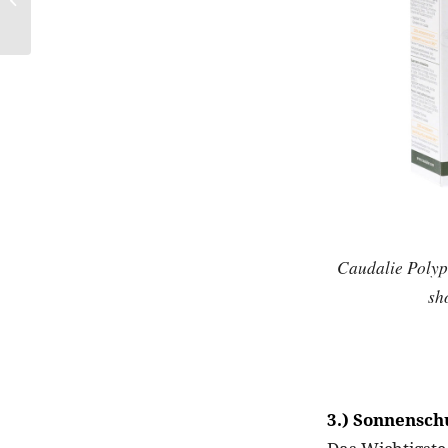
Cups
Caudalie Polyp
sh
3.) Sonnensch