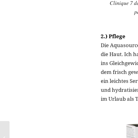
Clinique 7 d
p
2.) Pflege
Die Aquasource
die Haut. Ich 
ins Gleichgewi
dem frisch gew
ein leichtes Se
und hydratisie
im Urlaub als 
Triumph: Neue
Kollektion für große