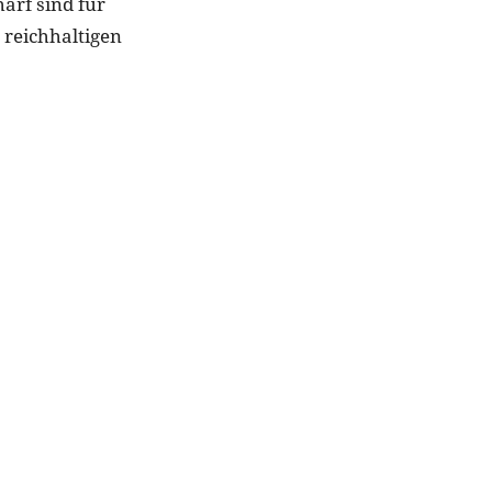
harf sind für
 reichhaltigen