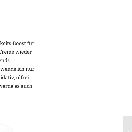
keits-Boost für
e Creme wieder
ends
rwende ich nur
dativ, ölfrei
 werde es auch