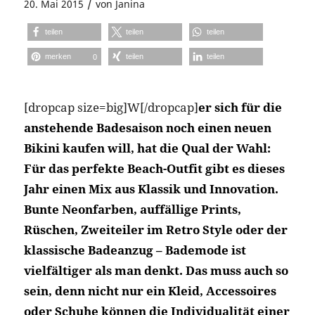
/
20. Mai 2015
von
Janina
teilen
teilen
teilen
merken
teilen
teilen
0
[dropcap size=big]W[/dropcap]
er sich für die
anstehende Badesaison noch einen neuen
Bikini kaufen will, hat die Qual der Wahl:
Für das perfekte Beach-Outfit gibt es dieses
Jahr einen Mix aus Klassik und Innovation.
Bunte Neonfarben, auffällige Prints,
Rüschen, Zweiteiler im Retro Style oder der
klassische Badeanzug – Bademode ist
vielfältiger als man denkt. Das muss auch so
sein, denn nicht nur ein Kleid, Accessoires
oder Schuhe können die Individualität einer