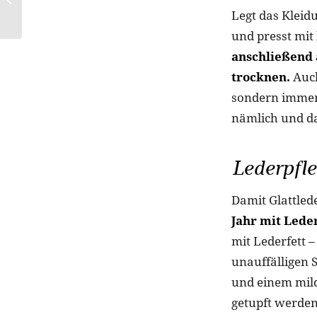
Pflegeprodukten in
Legt das Kleid
Pulverform den
und presst mit
Beauty-Markt au...
anschließend 
trocknen.
Auch
sondern immer 
nämlich und da
Lederpfl
Damit Glattlede
Jahr mit Lede
mit Lederfett –
unauffälligen 
und einem mild
getupft werden