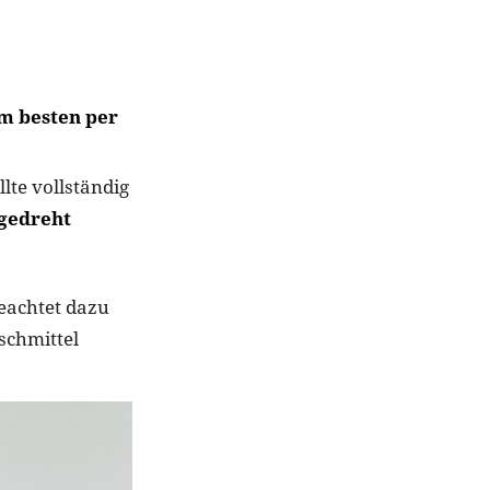
m besten per
lte vollständig
 gedreht
eachtet dazu
schmittel