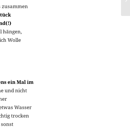
 es zusammen
stück
nd(!)
l hängen,
ich Wolle
ns ein Mal im
me und nicht
iner
t etwas Wasser
htig trocken
 sonst