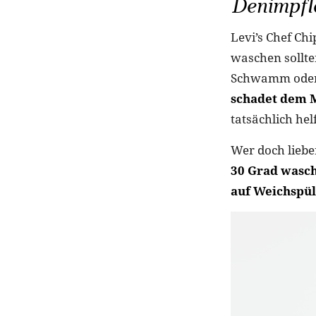
Denimpfl
Levi’s Chef Ch
waschen sollte
Schwamm oder 
schadet dem M
tatsächlich hel
Wer doch liebe
30 Grad wasc
auf Weichspü