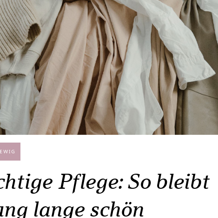
 EWIG
chtige Pflege: So bleibt
ung lange schön