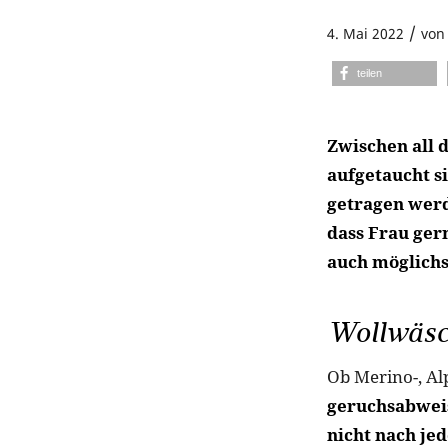
/
4. Mai 2022
vo
teilen
Zwischen all 
aufgetaucht si
getragen werd
dass Frau gern
auch möglichst
Wollwäsc
Ob Merino-, Al
geruchsabweis
nicht nach j