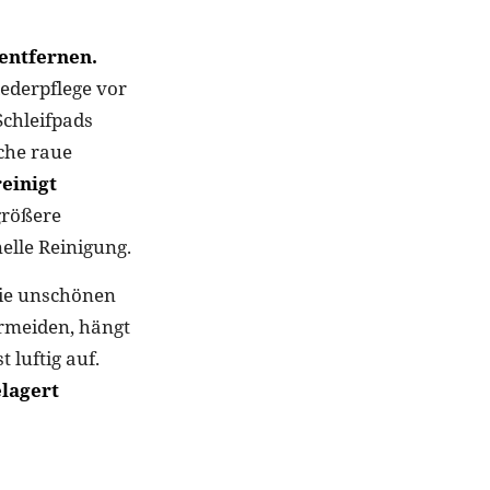
 entfernen.
lederpflege vor
Schleifpads
iche raue
einigt
größere
elle Reinigung.
die unschönen
ermeiden, hängt
 luftig auf.
elagert