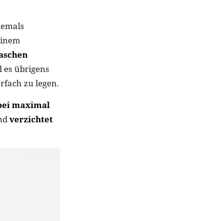
iemals
einem
aschen
ll es übrigens
erfach zu legen.
 bei maximal
und
verzichtet