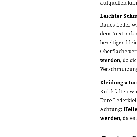
aufquellen kan
Leichter Schm
Raues Leder wi
dem Austrockne
beseitigen kle
Oberfläche verl
werden
, da s
Verschmutzung 
Kleidungsstüc
Knickfalten wi
Eure Lederklei
Achtung:
Helle
werden
, da e