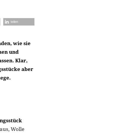
teilen
den, wie sie
ehen und
ssen. Klar,
gsstücke aber
lege.
ungsstück
aus, Wolle