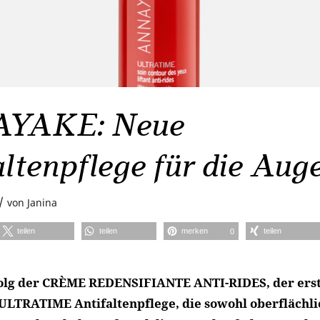
YAKE: Neue
ltenpflege für die Aug
/
von
Janina
teilen
teilen
merken
teilen
0
olg der CRÈME REDENSIFIANTE ANTI-RIDES, der ers
LTRATIME Antifaltenpflege, die sowohl oberflächlic