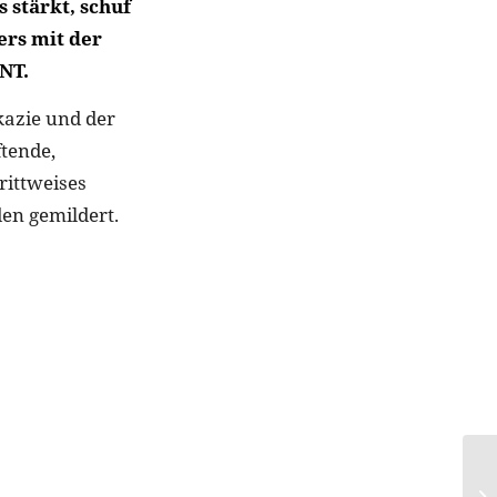
 stärkt, schuf
ers mit der
NT.
kazie und der
ftende,
rittweises
den gemildert.