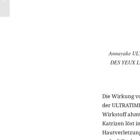
Teddy Coats
Annayake U
DES YEUX L
Die Wirkung v
der ULTRATIM
Wirkstoff ahm
Katrizen löst i
Hautverletzung