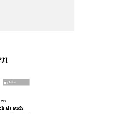
en
teilen
ten
h als auch