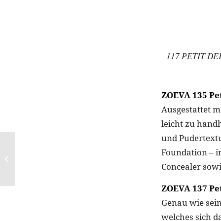
117 PETIT DE
ZOEVA 135 Pet
Ausgestattet m
leicht zu hand
und Pudertextu
Foundation – i
Trending 2017:
Chrome Nails
Concealer sowi
ZOEVA 137 Pet
Genau wie sein
welches sich d