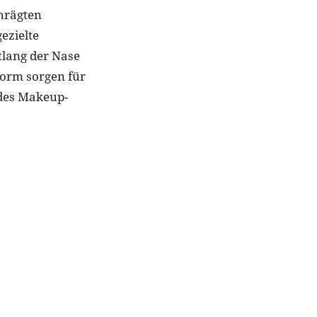
hrägten
ezielte
tlang der Nase
Form sorgen für
des Makeup-