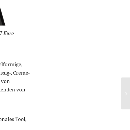
7 Euro
elförmige,
sig-, Creme-
 von
blenden von
onales Tool,