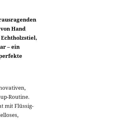
herausragenden
n von Hand
 Echtholzstiel,
ar – ein
 perfekte
novativen,
up-Routine.
t mit Flüssig-
lloses,