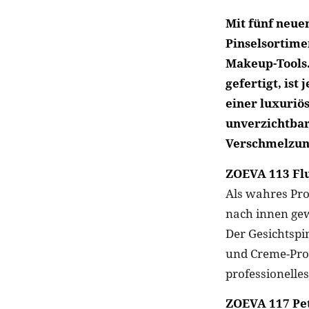
Mit fünf neue
Pinselsortime
Makeup-Tools.
gefertigt, ist
einer luxuriö
unverzichtbar
Verschmelzung
ZOEVA 113 Fl
Als wahres Pro
nach innen ge
Der Gesichtspin
und Creme-Prod
professionelles
ZOEVA 117 Pet