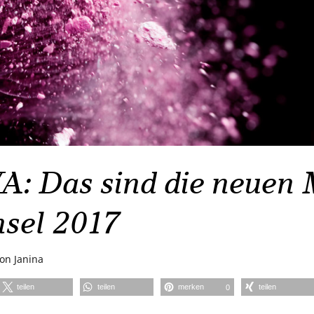
: Das sind die neuen 
nsel 2017
von
Janina
teilen
teilen
merken
teilen
0