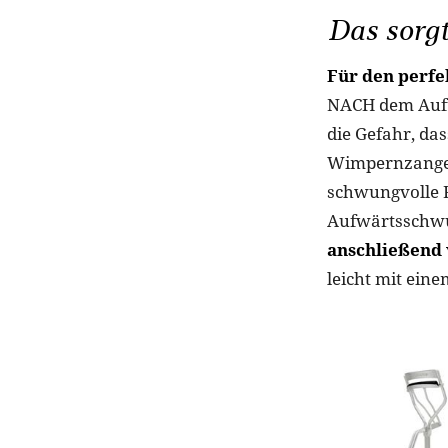
Das sorg
Für den perfe
NACH dem Auft
die Gefahr, da
Wimpernzange 
schwungvolle F
Aufwärtsschw
anschließend 
leicht mit ein