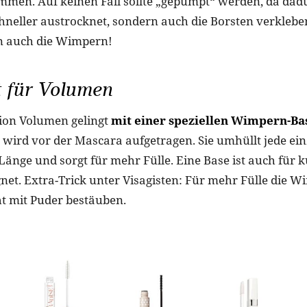
men. Auf keinen Fall sollte „gepumpt“ werden, da dad
hneller austrocknet, sondern auch die Borsten verkleb
n auch die Wimpern!
t für Volumen
ion Volumen gelingt
mit einer speziellen Wimpern-Ba
wird vor der Mascara aufgetragen. Sie umhüllt jede ei
e Länge und sorgt für mehr Fülle. Eine Base ist auch für 
et. Extra-Trick unter Visagisten: Für mehr Fülle die 
ht mit Puder bestäuben.