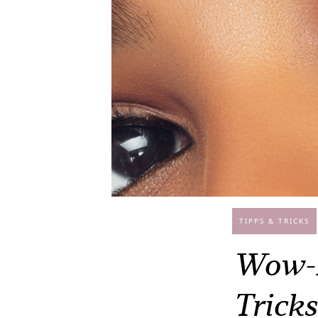
TIPPS & TRICKS
Wow-L
Trick