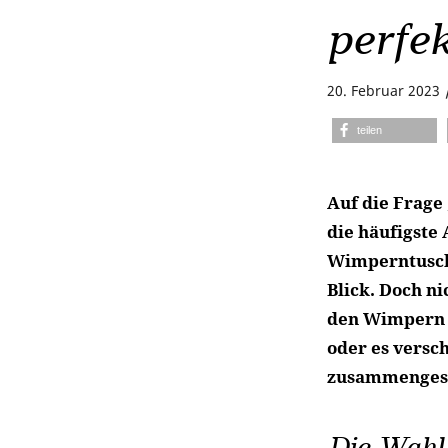
perfe
20. Februar 2023
teilen
Auf die Frage
die häufigste
Wimperntusche
Blick. Doch n
den Wimpern 
oder es versc
zusammengest
Die Wahl 