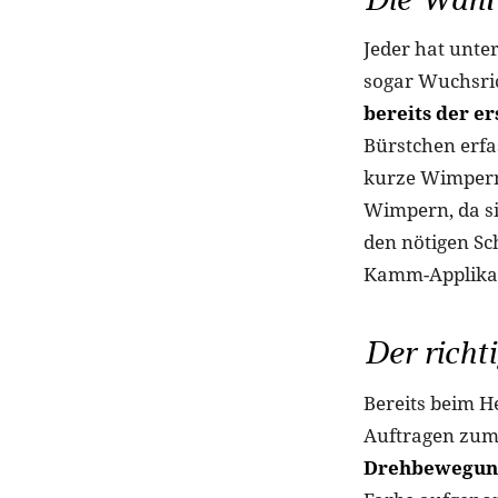
Jeder hat unte
sogar Wuchsri
bereits der e
Bürstchen erfa
kurze Wimpern 
Wimpern, da si
den nötigen S
Kamm-Applikat
Der richt
Bereits beim H
Auftragen zum
Drehbewegung