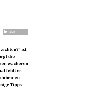
teilen
zichten?“ ist
rgt die
inen wacheren
al fehlt es
genbeinen
inige Tipps