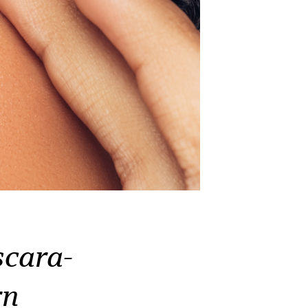
cara-
rn