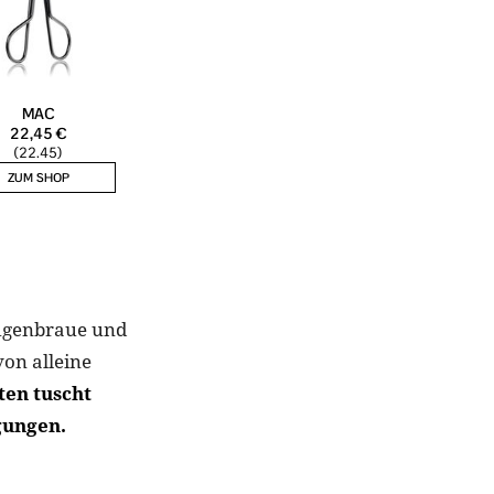
Augenbraue und
von alleine
en tuscht
gungen.