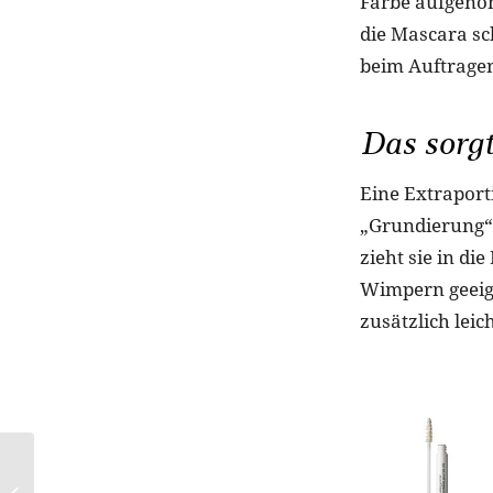
Farbe aufgenom
die Mascara sc
beim Auftrage
Das sorg
Eine Extraport
„Grundierung“ 
zieht sie in di
Wimpern geeign
zusätzlich leic
The Eyebrow and Lash
Enhancing Serum von