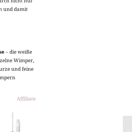
urch nicht nur
en und damit
se
– die weiße
nzelne Wimper,
kurze und feine
Wimpern
Affiliate