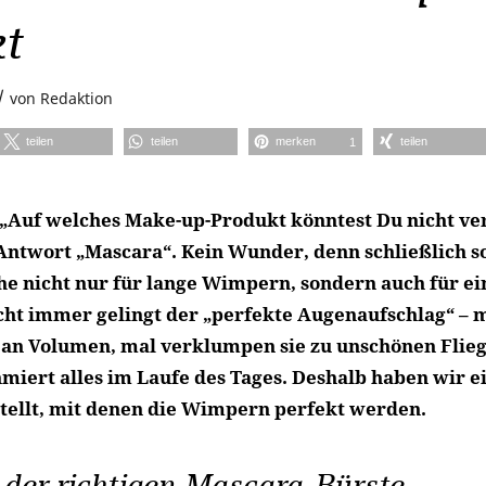
kt
/
von
Redaktion
teilen
teilen
merken
teilen
1
 „Auf welches Make-up-Produkt könntest Du nicht ver
 Antwort „Mascara“. Kein Wunder, denn schließlich so
 nicht nur für lange Wimpern, sondern auch für e
icht immer gelingt der „perfekte Augenaufschlag“ – m
an Volumen, mal verklumpen sie zu unschönen Flie
hmiert alles im Laufe des Tages. Deshalb haben wir e
ellt, mit denen die Wimpern perfekt werden.
der richtigen Mascara-Bürste