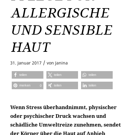
ALLERGISCHE
UND SENSIBLE
HAUT
/
31. Januar 2017
von
Janina
teilen
teilen
teilen
merken
teilen
teilen
0
Wenn Stress überhandnimmt, physischer
oder psychischer Druck wachsen und
schädliche Umweltreize zunehmen, sendet
der Körper über die Haut auf Anhieb