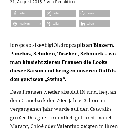
/
21. August 2015
von
Redaktion
teilen
teilen
teilen
merken
teilen
teilen
0
[dropcap size=big]O[/dropcap]
b an Blazern,
Ponchos, Schuhen, Taschen, Schmuck – wo
man hinsieht zieren Fransen die Looks
dieser Saison und bringen unseren Outfits
den gewissen „Swing“.
Dass Fransen wieder absolut IN sind, liegt an
dem Comeback der 70er Jahre. Schon im
vergangenen Jahr wurde auf den Catwalks
großer Designer ordentlich gefranst. Isabel
Marant, Chloé oder Valentino zeigten in ihren