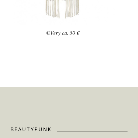
©Very ca. 50 €
BEAUTYPUNK