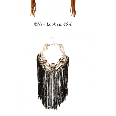
©New Look ca. 45 €