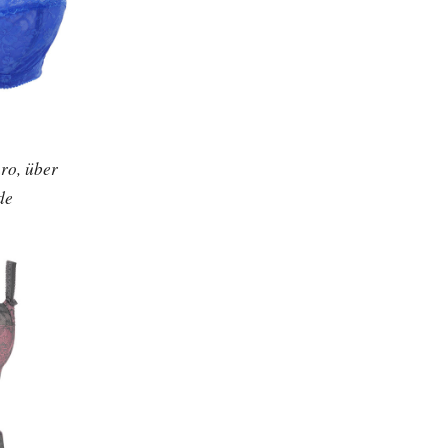
ro, über
de