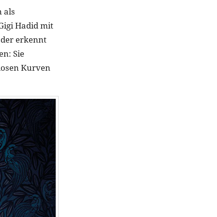
 als
igi Hadid mit
, der erkennt
n: Sie
diosen Kurven