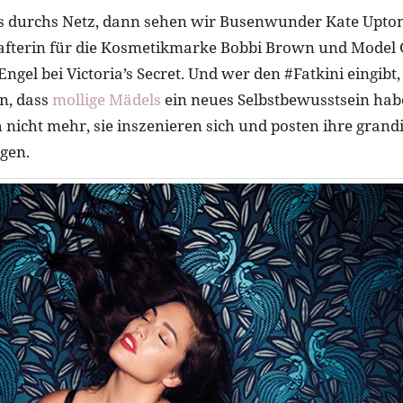
s durchs Netz, dann sehen wir Busenwunder Kate Upton
fterin für die Kosmetikmarke Bobbi Brown und Model G
Engel bei Victoria’s Secret. Und wer den #Fatkini eingibt
n, dass
mollige Mädels
ein neues Selbstbewusstsein habe
h nicht mehr, sie inszenieren sich und posten ihre gran
gen.