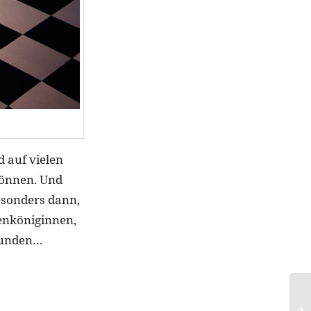
d auf vielen
können. Und
esonders dann,
venköniginnen,
efunden…