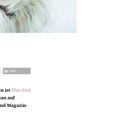
teilen
n ist
Plus Size
ian auf
und Magazin-