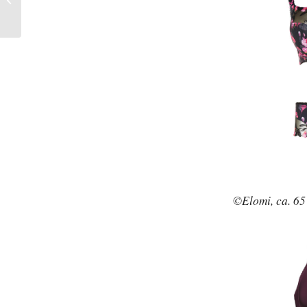
Wolke 7
©Elomi, ca. 6