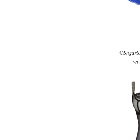
©SugarSh
ww