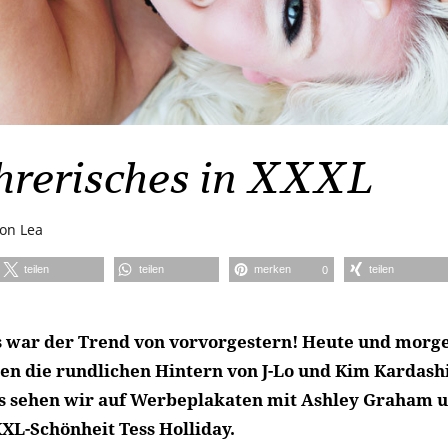
hrerisches in XXXL
von
Lea
teilen
teilen
merken
teilen
0
s war der Trend von vorvorgestern! Heute und morge
sen die rundlichen Hintern von J-Lo und Kim Kardash
s sehen wir auf Werbeplakaten mit Ashley Graham 
XL-Schönheit Tess Holliday.