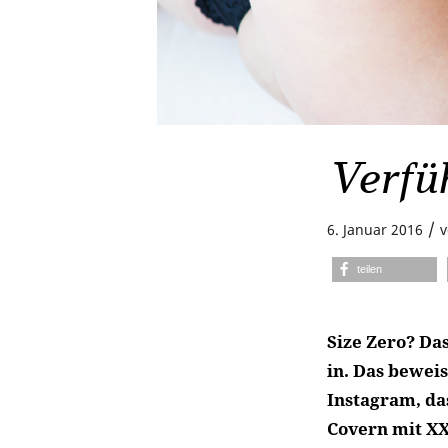
Verfü
/
6. Januar 2016
teilen
Size Zero? Da
in. Das bewei
Instagram, da
Covern mit XX