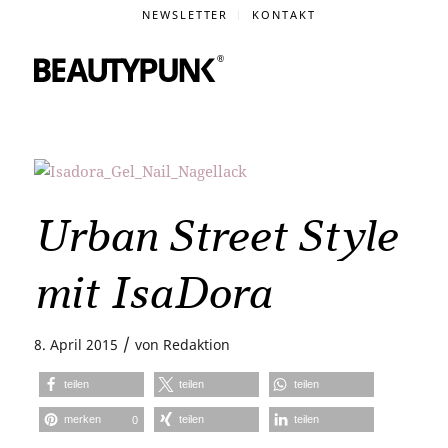
NEWSLETTER
KONTAKT
Urban Street Style
mit IsaDora
/
8. April 2015
von
Redaktion
teilen
teilen
teilen
merken
teilen
teilen
0