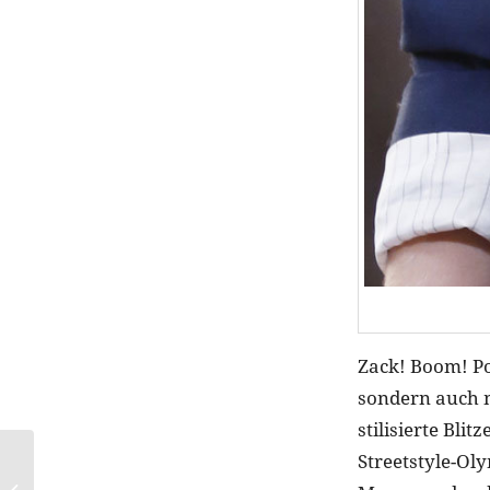
Zack! Boom! Po
sondern auch m
stilisierte Bli
Streetstyle-Ol
BEAUTY SHOTS von
ANNEMARIE