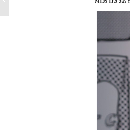
Muss uns das d
BÖRLIND