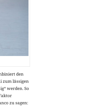
mbiniert den
ni zum lässigen
ig“ werden. So
Faktor
anco zu sagen: