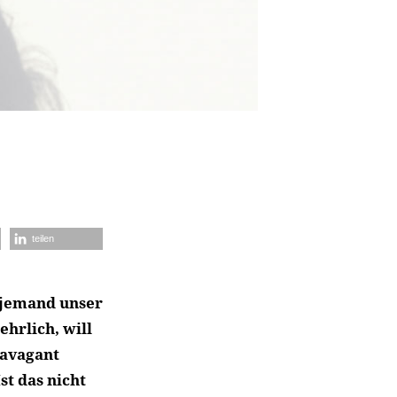
teilen
 jemand unser
ehrlich, will
ravagant
t das nicht