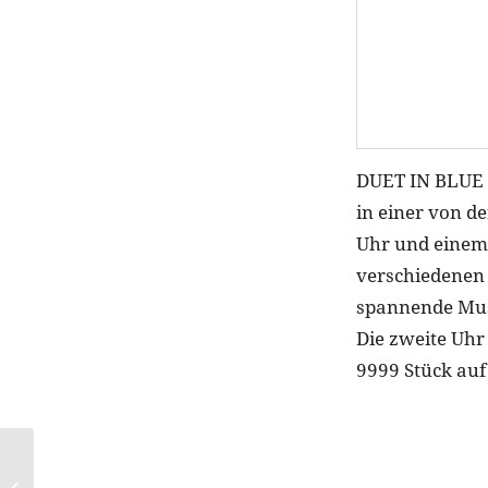
DUET IN BLUE A
in einer von d
Uhr und einem 
verschiedenen 
spannende Mus
Die zweite Uh
9999 Stück au
Beautyfood: Obst und
Gemüse, das schön