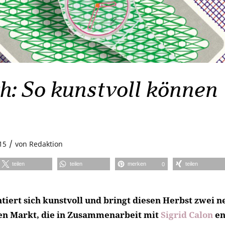
h: So kunstvoll können
/
15
von
Redaktion
teilen
teilen
merken
teilen
0
tiert sich kunstvoll und bringt diesen Herbst zwei n
en Markt, die in Zusammenarbeit mit
Sigrid Calon
en