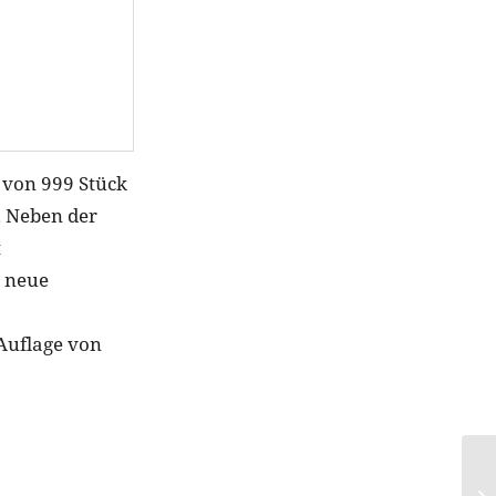
 von 999 Stück
. Neben der
t
r neue
Auflage von