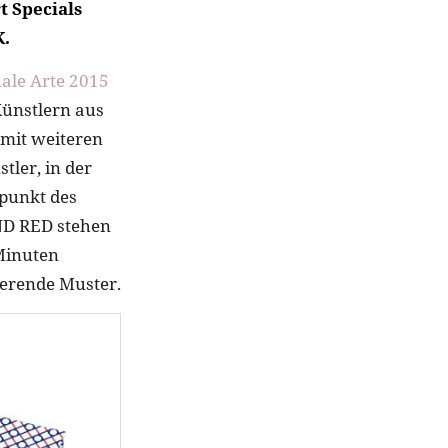
t Specials
K.
ale Arte 2015
ünstlern aus
mit weiteren
tler, in der
lpunkt des
ND RED stehen
Minuten
ierende Muster.