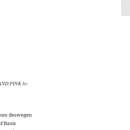
AND PINK by
innen deswegen
f Basis