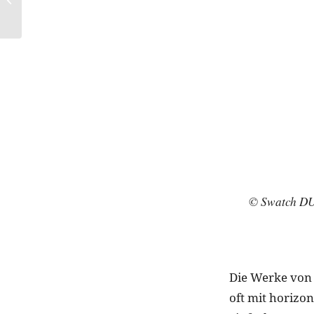
macht
© Swatch D
Die Werke von 
oft mit horizo