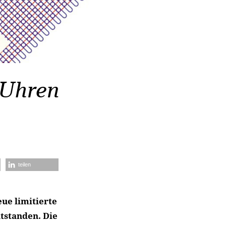
 Uhren
teilen
eue limitierte
tstanden. Die